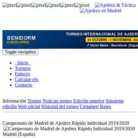
TORNEO INTERNACIONAL DE AJEDR
BENIDORM
25 OCTUBRE - 1 NOVIEMBRE, 20
CHESS OPEN
📍 Hotel Melia - Benidorm (Espa
Toggle navigation
Inicio
Torneos
Enlaces
Calcular elo
Contacto
Información
Torneo
Noticias torneo
Edición anterior
Siguiente
edición
Web oficial
Historial del torneo
Certamen
Bases
Campeonato de Madrid de Ajedrez Rápido Individual 2019/2020
Madrid (España)