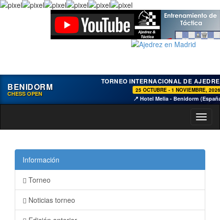
TORNEO INTERNACIONAL DE AJEDRE
BENIDORM
25 OCTUBRE - 1 NOVIEMBRE, 202
CHESS OPEN
📍 Hotel Melia - Benidorm (Españ
Toggl
naviga
Información
Torneo
Noticias torneo