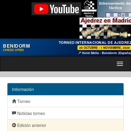
TORNEO INTERNACIONAL DE AJEDRE
BENIDORM
25 OCTUBRE - 1 NOVIEMBRE, 2026
CHESS OPEN
📍 Hotel Melia - Benidorm (España
Toggl
naviga
Información
Torneo
Noticias torneo
Edición anterior