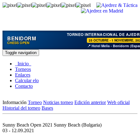
TORNEO INTERNACIONAL DE AJEDR
BENIDORM
25 OCTUBRE - 1 NOVIEMBRE, 20
CHESS OPEN
📍 Hotel Melia - Benidorm (Espa
Toggle navigation
Inicio
Torneos
Enlaces
Calcular elo
Contacto
Información
Torneo
Noticias torneo
Edición anterior
Web oficial
Historial del torneo
Bases
Sunny Beach Open 2021
Sunny Beach (Bulgaria)
03 - 12.09.2021