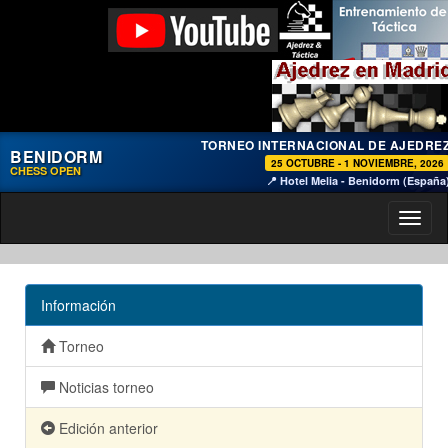
TORNEO INTERNACIONAL DE AJEDRE
BENIDORM
25 OCTUBRE - 1 NOVIEMBRE, 2026
CHESS OPEN
📍 Hotel Melia - Benidorm (España
Toggl
naviga
Información
Torneo
Noticias torneo
Edición anterior