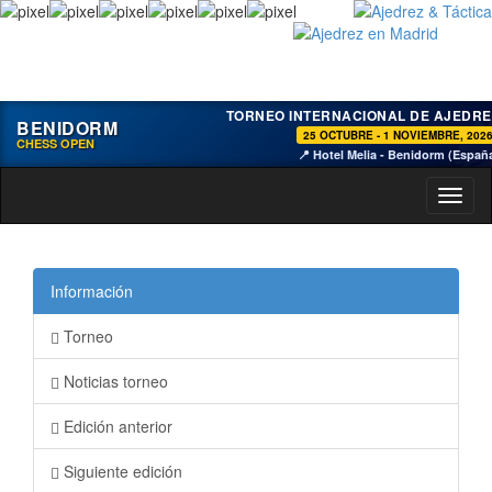
TORNEO INTERNACIONAL DE AJEDRE
BENIDORM
25 OCTUBRE - 1 NOVIEMBRE, 202
CHESS OPEN
📍 Hotel Melia - Benidorm (Españ
Toggl
naviga
Información
Torneo
Noticias torneo
Edición anterior
Siguiente edición