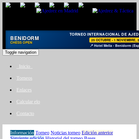
TORNEO INTERNACIONAL DE AJE
BENIDORM
25 OCTUBRE - 1 NOVIEMBRE, 
CHESS OPEN
📍 Hotel Melia - Benidorm (Es
Toggle navigation
Inicio
Torneos
Enlaces
Calcular elo
Contacto
Información
Torneo
Noticias torneo
Edición anterior
Siguiente edición
Historial del torneo
Bases