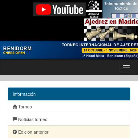
TORNEO INTERNACIONAL DE AJEDRE
BENIDORM
25 OCTUBRE - 1 NOVIEMBRE, 2026
CHESS OPEN
📍 Hotel Melia - Benidorm (España
Toggl
naviga
Información
Torneo
Noticias torneo
Edición anterior