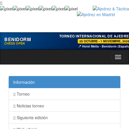
TORNEO INTERNACIONAL DE AJEDRE
BENIDORM
25 OCTUBRE - 1 NOVIEMBRE, 202
CHESS OPEN
📍 Hotel Melia - Benidorm (Españ
Toggl
naviga
Información
Torneo
Noticias torneo
Siguiente edición