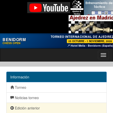
TORNEO INTERNACIONAL DE AJEDRE
BENIDORM
25 OCTUBRE - 1 NOVIEMBRE, 2026
CHESS OPEN
📍 Hotel Melia - Benidorm (España
Toggl
naviga
Información
Torneo
Noticias torneo
Edición anterior