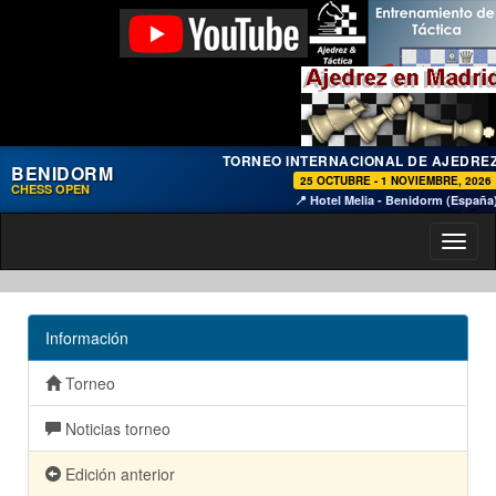
TORNEO INTERNACIONAL DE AJEDRE
BENIDORM
25 OCTUBRE - 1 NOVIEMBRE, 2026
CHESS OPEN
📍 Hotel Melia - Benidorm (España
Toggl
naviga
Información
Torneo
Noticias torneo
Edición anterior