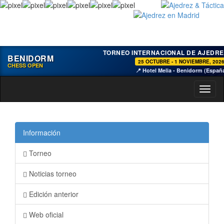
TORNEO INTERNACIONAL DE AJEDRE
BENIDORM
25 OCTUBRE - 1 NOVIEMBRE, 202
CHESS OPEN
📍 Hotel Melia - Benidorm (Españ
Toggl
naviga
Información
Torneo
Noticias torneo
Edición anterior
Web oficial