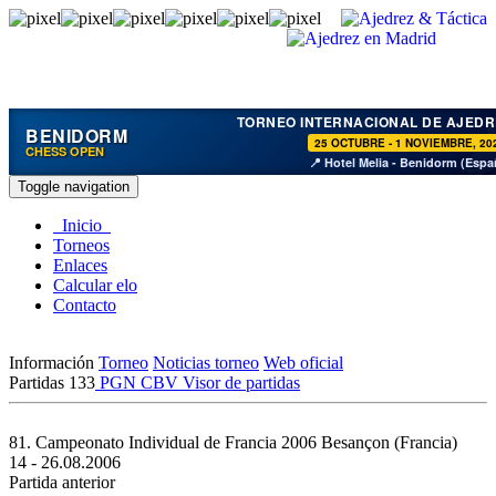
TORNEO INTERNACIONAL DE AJEDR
BENIDORM
25 OCTUBRE - 1 NOVIEMBRE, 20
CHESS OPEN
📍 Hotel Melia - Benidorm (Espa
Toggle navigation
Inicio
Torneos
Enlaces
Calcular elo
Contacto
Información
Torneo
Noticias torneo
Web oficial
Partidas
133
PGN
CBV
Visor de partidas
81. Campeonato Individual de Francia 2006
Besançon (Francia)
14 - 26.08.2006
Partida anterior