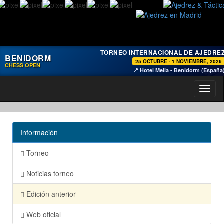
TORNEO INTERNACIONAL DE AJEDRE
BENIDORM
25 OCTUBRE - 1 NOVIEMBRE, 2026
CHESS OPEN
📍 Hotel Melia - Benidorm (España
Toggl
naviga
Información
Torneo
Noticias torneo
Edición anterior
Web oficial