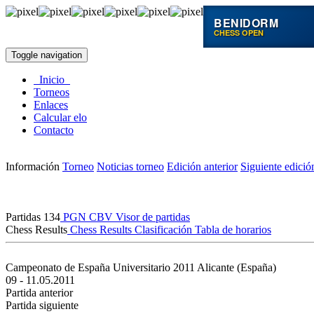
BENIDORM
CHESS OPEN
Toggle navigation
Inicio
Torneos
Enlaces
Calcular elo
Contacto
Información
Torneo
Noticias torneo
Edición anterior
Siguiente edició
Partidas
134
PGN
CBV
Visor de partidas
Chess Results
Chess Results
Clasificación
Tabla de horarios
Campeonato de España Universitario 2011
Alicante (España)
09 - 11.05.2011
Partida anterior
Partida siguiente