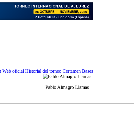
♞
TORNEO INTERNACIONAL DE AJEDREZ
25 OCTUBRE - 1 NOVIEMBRE, 2026
📍 Hotel Melia - Benidorm (España)
n
Web oficial
Historial del torneo
Certamen
Bases
Pablo Almagro Llamas