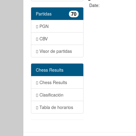
Date:
70
Partidas
PGN
CBV
Visor de partidas
Chess Results
Chess Results
Clasificación
Tabla de horarios