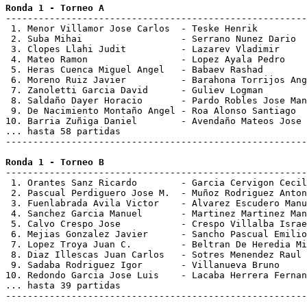
Ronda 1 - Torneo A
-------------------------------------------------------
 1. Menor Villamor Jose Carlos  - Teske Henrik         
 2. Suba Mihai                  - Serrano Nunez Dario  
 3. Clopes Llahi Judit          - Lazarev Vladimir     
 4. Mateo Ramon                 - Lopez Ayala Pedro    
 5. Heras Cuenca Miguel Angel   - Babaev Rashad        
 6. Moreno Ruiz Javier          - Barahona Torrijos Ang
 7. Zanoletti Garcia David      - Guliev Logman        
 8. Saldaño Dayer Horacio       - Pardo Robles Jose Man
 9. De Nacimiento Montaño Angel - Roa Alonso Santiago  
10. Barria Zuñiga Daniel        - Avendaño Mateos Jose 
... hasta 58 partidas

-------------------------------------------------------
Ronda 1 - Torneo B
-------------------------------------------------------
 1. Orantes Sanz Ricardo        - Garcia Cervigon Cecil
 2. Pascual Perdiguero Jose M.  - Muñoz Rodriguez Anton
 3. Fuenlabrada Avila Victor    - Alvarez Escudero Manu
 4. Sanchez Garcia Manuel       - Martinez Martinez Man
 5. Calvo Crespo Jose           - Crespo Villalba Israe
 6. Mejias Gonzalez Javier      - Sancho Pascual Emilio
 7. Lopez Troya Juan C.         - Beltran De Heredia Mi
 8. Diaz Illescas Juan Carlos   - Sotres Menendez Raul 
 9. Sadaba Rodriguez Igor       - Villanueva Bruno     
10. Redondo Garcia Jose Luis    - Lacaba Herrera Fernan
... hasta 39 partidas
