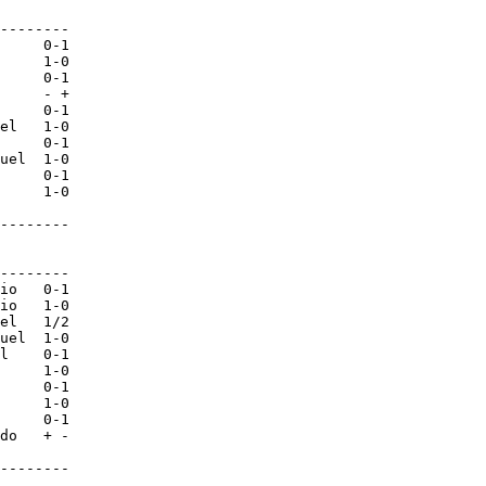
--------

     0-1

     1-0

     0-1

     - +

     0-1

el   1-0

     0-1

uel  1-0

     0-1

     1-0

--------

--------

io   0-1

io   1-0

el   1/2

uel  1-0

l    0-1

     1-0

     0-1

     1-0

     0-1

do   + -
