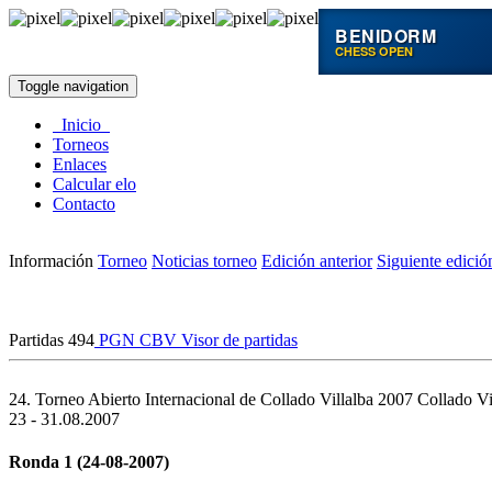
BENIDORM
CHESS OPEN
Toggle navigation
Inicio
Torneos
Enlaces
Calcular elo
Contacto
Información
Torneo
Noticias torneo
Edición anterior
Siguiente edició
Partidas
494
PGN
CBV
Visor de partidas
24. Torneo Abierto Internacional de Collado Villalba 2007
Collado Vi
23 - 31.08.2007
Ronda 1 (24-08-2007)