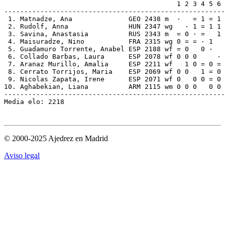
                                           1 2 3 4 5 6 
-------------------------------------------------------
 1. Matnadze, Ana              GEO 2438 m  ·   = 1 = 1 
 2. Rudolf, Anna               HUN 2347 wg   · 1 = 1 1 
 3. Savina, Anastasia          RUS 2343 m  = 0 · =   1 
 4. Maisuradze, Nino           FRA 2315 wg 0 = = · 1   
 5. Guadamuro Torrente, Anabel ESP 2188 wf = 0   0 ·   
 6. Collado Barbas, Laura      ESP 2078 wf 0 0 0     · 
 7. Aranaz Murillo, Amalia     ESP 2211 wf   1 0 = 0 = 
 8. Cerrato Torrijos, Maria    ESP 2069 wf 0 0   1 = 0 
 9. Nicolas Zapata, Irene      ESP 2071 wf 0   0 0 = 0 
10. Aghabekian, Liana          ARM 2115 wm 0 0 0   0 0 
-------------------------------------------------------
© 2000-2025 Ajedrez en Madrid
Aviso legal