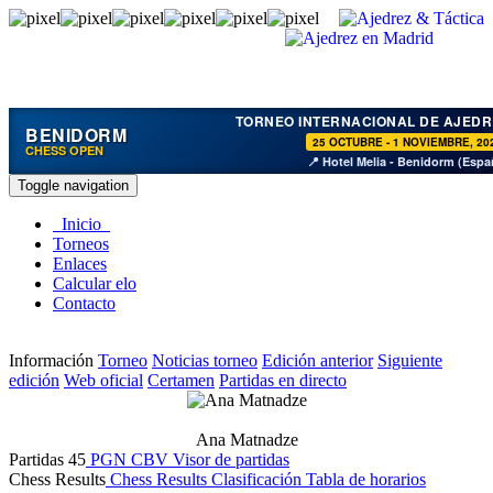
TORNEO INTERNACIONAL DE AJEDR
BENIDORM
25 OCTUBRE - 1 NOVIEMBRE, 20
CHESS OPEN
📍 Hotel Melia - Benidorm (Espa
Toggle navigation
Inicio
Torneos
Enlaces
Calcular elo
Contacto
Información
Torneo
Noticias torneo
Edición anterior
Siguiente
edición
Web oficial
Certamen
Partidas en directo
Ana Matnadze
Partidas
45
PGN
CBV
Visor de partidas
Chess Results
Chess Results
Clasificación
Tabla de horarios