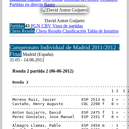
Partidas en directo
Bases
David Anton Guijarro
Partidas
43
PGN
CBV
Visor de partidas
Chess Results
Chess Results
Clasificación
Tabla de horarios
Campeonato Individual de Madrid 2011/2012 -
Final
Madrid (España)
31.05 - 14.06.2012
Ronda 2 partida 2 (06-06-2012)
Ronda 2
---------------------------------------------------
                                           1 2  1 2
---------------------------------------------------
Moreno Ruiz, Javier           ESP 2513 m   1 =  · 
Castaño, Henry Augusto        COL 2290 f   0 =  · ·
---------------------------------------------------
Anton Guijarro, David         ESP 2475 f   1 =  · 
Perez Gonzalez, Jose Manuel   ESP 2331 f   0 =  · ·
---------------------------------------------------
Almagro Llamas, Pablo         ESP 2454 m   - 1  · ·