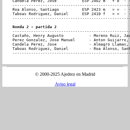
Candela Perez, Jose           ESP 2402 m   + 0  · ·
---------------------------------------------------
Roa Alonso, Santiago          ESP 2423 m   = =  · ·
Taboas Rodriguez, Daniel      ESP 2410 f   = =  · ·
---------------------------------------------------
Ronda 2 - partida 2
---------------------------------------------------
Castaño, Henry Augusto           - Moreno Ruiz, Jav
Perez Gonzalez, Jose Manuel      - Anton Guijarro, 
Candela Perez, Jose              - Almagro Llamas, 
Taboas Rodriguez, Daniel         - Roa Alonso, Sant
© 2000-2025 Ajedrez en Madrid
Aviso legal