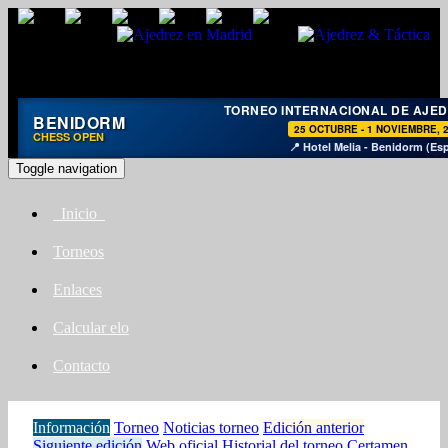
TORNEO INTERNACIONAL DE AJE
BENIDORM
25 OCTUBRE - 1 NOVIEMBRE, 
CHESS OPEN
📍 Hotel Melia - Benidorm (Es
Toggle navigation
Inicio
Torneos
Enlaces
Calcular elo
Contacto
Información
Torneo
Noticias torneo
Edición anterior
Siguiente edición
Web oficial
Historial del torneo
Certamen