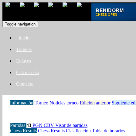
BENIDORM
CHESS OPEN
Toggle navigation
Inicio
Torneos
Enlaces
Calcular elo
Contacto
Información
Torneo
Noticias torneo
Edición anterior
Siguiente ed
Partidas
43
PGN
CBV
Visor de partidas
Chess Results
Chess Results
Clasificación
Tabla de horarios