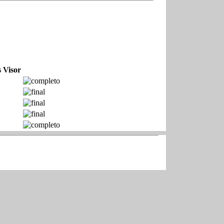
s
Visor