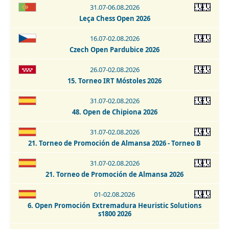
31.07-06.08.2026
Leça Chess Open 2026
22.08.2026
Torneo de Promoción - Talavera de la Reina 2026
16.07-02.08.2026
Czech Open Pardubice 2026
22.08.2026
Torneo La Puebla de Almoradiel 2026
26.07-02.08.2026
15. Torneo IRT Móstoles 2026
22.08.2026
7. Torneo de Ajedrez Cardeñosa 2026
31.07-02.08.2026
48. Open de Chipiona 2026
22-29.08.2026
Open Internacional de Ajedrez Clásico - San Cristobal de
31.07-02.08.2026
La Laguna 2026
21. Torneo de Promoción de Almansa 2026 - Torneo B
29.08.2026
31.07-02.08.2026
13. Torneio Fatacil - Cidade De Lagoa - Memorial Armando
Lopes 2026
21. Torneo de Promoción de Almansa 2026
29-30.08.2026
01-02.08.2026
Open Internacional de Ajedrez Activo - San Cristobal de La
6. Open Promoción Extremadura Heuristic Solutions
Laguna 2026
s1800 2026