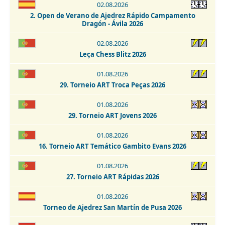
30.08.2026
02.08.2026
Torneo de Ajedrez Fiestas Virgen del Rosario Camarma de
2. Open de Verano de Ajedrez Rápido Campamento
Esteruelas 2026
Dragón - Ávila 2026
30.08-06.09.2026
02.08.2026
Escala Emporium Chess Open 2026
Leça Chess Blitz 2026
01-02.09.2026
01.08.2026
2. IRT Sub-1800 Esphouses Hotel Playas de Guardamar 2026
29. Torneio ART Troca Peças 2026
01-06.09.2026
01.08.2026
3. IRT Sub-2400 Esphouses Hotel Playas de Guardamar 2026
29. Torneio ART Jovens 2026
05.09.2026
01.08.2026
6 Torneo Fiestas Patronales Navalcarnero 2026
16. Torneio ART Temático Gambito Evans 2026
05.09.2026
01.08.2026
6. Torneo Fiestas Patronales Navalcarnero 2026 -
27. Torneio ART Rápidas 2026
Categoría Infantil
01.08.2026
05.09.2026
Torneo de Ajedrez San Martín de Pusa 2026
Torneo Super Blitz Chess Marathon Fiestas de Alcorcón
2026