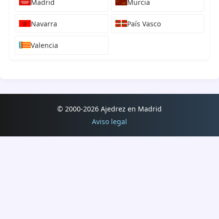
Madrid
Murcia
25.07.2026
32. Torneo Relámpago Ciudad de Ávila 2026
Navarra
País Vasco
25.07.2026
Valencia
5. Torneo de Ferias San Nicasio 2026
25.07.2026
Torneo nocturno de ajedrez Blitz Candanchú 2026
25.07.2026
2. Torneo de Ajedrez Los Navalucillos -Promoción- 2026
© 2000-2026 Ajedrez en Madrid
Aviso legal
25.07.2026
2. Torneo de Ajedrez Los Navalucillos Evaluable ELO 2026
25.07.2026
3. Circuito de Xadrez IBN AMMAR 25.07.2026
19-24.07.2026
Campeonato de España sub-14 2026
13-19.07.2026