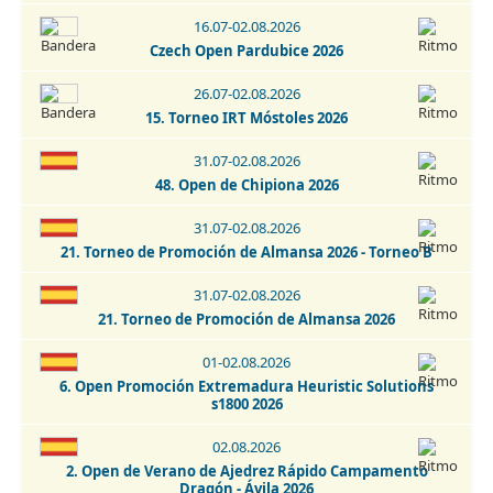
Torneo de Promoción - Talavera de la Reina 2026
16.07-02.08.2026
Czech Open Pardubice 2026
22.08.2026
Torneo La Puebla de Almoradiel 2026
26.07-02.08.2026
15. Torneo IRT Móstoles 2026
22.08.2026
7. Torneo de Ajedrez Cardeñosa 2026
31.07-02.08.2026
48. Open de Chipiona 2026
22-29.08.2026
Open Internacional de Ajedrez Clásico - San Cristobal de
31.07-02.08.2026
La Laguna 2026
21. Torneo de Promoción de Almansa 2026 - Torneo B
29.08.2026
31.07-02.08.2026
13. Torneio Fatacil - Cidade De Lagoa - Memorial Armando
Lopes 2026
21. Torneo de Promoción de Almansa 2026
29-30.08.2026
01-02.08.2026
Open Internacional de Ajedrez Activo - San Cristobal de La
6. Open Promoción Extremadura Heuristic Solutions
Laguna 2026
s1800 2026
30.08.2026
02.08.2026
Torneo de Ajedrez Fiestas Virgen del Rosario Camarma de
2. Open de Verano de Ajedrez Rápido Campamento
Esteruelas 2026
Dragón - Ávila 2026