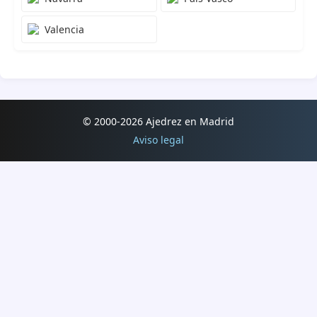
25.07.2026
Valencia
5. Torneo de Ferias San Nicasio 2026
25.07.2026
Torneo nocturno de ajedrez Blitz Candanchú 2026
25.07.2026
2. Torneo de Ajedrez Los Navalucillos -Promoción- 2026
© 2000-2026 Ajedrez en Madrid
Aviso legal
25.07.2026
2. Torneo de Ajedrez Los Navalucillos Evaluable ELO 2026
25.07.2026
3. Circuito de Xadrez IBN AMMAR 25.07.2026
19-24.07.2026
Campeonato de España sub-14 2026
13-19.07.2026
Open Internacional de Xadrez Fuxan os Ventos Lugo 2026