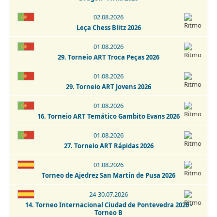
30.08-06.09.2026
02.08.2026
Escala Emporium Chess Open 2026
Leça Chess Blitz 2026
01-02.09.2026
01.08.2026
2. IRT Sub-1800 Esphouses Hotel Playas de Guardamar 2026
29. Torneio ART Troca Peças 2026
01-06.09.2026
01.08.2026
3. IRT Sub-2400 Esphouses Hotel Playas de Guardamar 2026
29. Torneio ART Jovens 2026
05.09.2026
01.08.2026
6 Torneo Fiestas Patronales Navalcarnero 2026
16. Torneio ART Temático Gambito Evans 2026
05.09.2026
01.08.2026
6. Torneo Fiestas Patronales Navalcarnero 2026 -
27. Torneio ART Rápidas 2026
Categoría Infantil
01.08.2026
05.09.2026
Torneo de Ajedrez San Martín de Pusa 2026
Torneo Super Blitz Chess Marathon Fiestas de Alcorcón
2026
24-30.07.2026
14. Torneo Internacional Ciudad de Pontevedra 2026 -
Torneo B