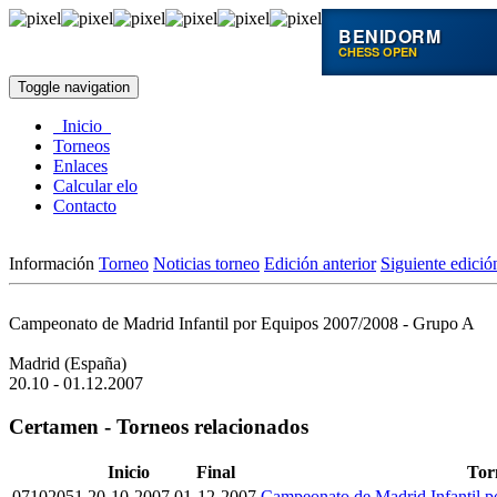
BENIDORM
CHESS OPEN
Toggle navigation
Inicio
Torneos
Enlaces
Calcular elo
Contacto
Información
Torneo
Noticias torneo
Edición anterior
Siguiente edició
Campeonato de Madrid Infantil por Equipos 2007/2008 - Grupo A
Madrid (España)
20.10 - 01.12.2007
Certamen - Torneos relacionados
Inicio
Final
Tor
07102051
20-10-2007
01-12-2007
Campeonato de Madrid Infantil 