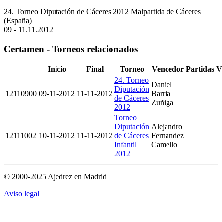
24. Torneo Diputación de Cáceres 2012
Malpartida de Cáceres
(España)
09 - 11.11.2012
Certamen - Torneos relacionados
Inicio
Final
Torneo
Vencedor
Partidas
V
24. Torneo
Daniel
Diputación
12110900
09-11-2012
11-11-2012
Barria
de Cáceres
Zuñiga
2012
Torneo
Diputación
Alejandro
12111002
10-11-2012
11-11-2012
de Cáceres
Fernandez
Infantil
Camello
2012
© 2000-2025 Ajedrez en Madrid
Aviso legal