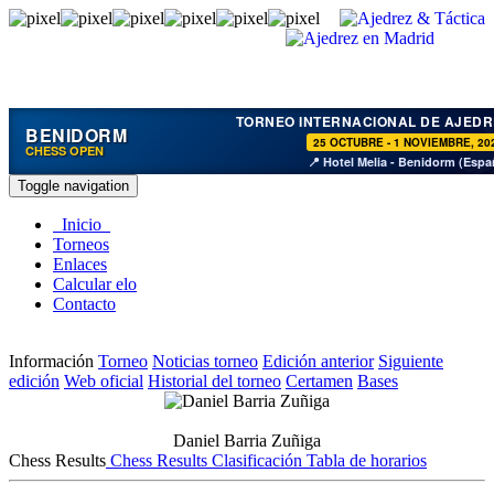
TORNEO INTERNACIONAL DE AJEDR
BENIDORM
25 OCTUBRE - 1 NOVIEMBRE, 20
CHESS OPEN
📍 Hotel Melia - Benidorm (Espa
Toggle navigation
Inicio
Torneos
Enlaces
Calcular elo
Contacto
Información
Torneo
Noticias torneo
Edición anterior
Siguiente
edición
Web oficial
Historial del torneo
Certamen
Bases
Daniel Barria Zuñiga
Chess Results
Chess Results
Clasificación
Tabla de horarios