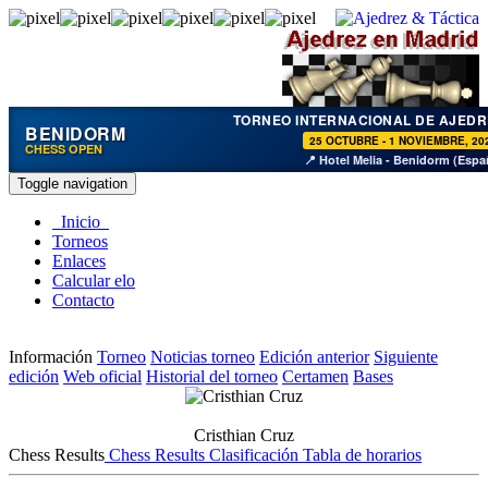
TORNEO INTERNACIONAL DE AJEDR
BENIDORM
25 OCTUBRE - 1 NOVIEMBRE, 20
CHESS OPEN
📍 Hotel Melia - Benidorm (Espa
Toggle navigation
Inicio
Torneos
Enlaces
Calcular elo
Contacto
Información
Torneo
Noticias torneo
Edición anterior
Siguiente
edición
Web oficial
Historial del torneo
Certamen
Bases
Cristhian Cruz
Chess Results
Chess Results
Clasificación
Tabla de horarios