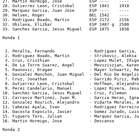
27. Martin Hormigo, Jose           ESP ----    ----    
28. Gutierrez Leon, Cristobal      ESP 1941    1918    
29. Marquez Garcia, Juan Jose      ESP ----    ----    
30. Helsen, Roger                  BEL 1542    ----    
31. Rodriguez Boado, Martin        ESP 2172    2156    
32. Ubilava, Elizbar               ESP 2487 g  2500    
Ronda 1
 1. Peralta, Fernando              - Rodriguez Garcia, 
 2. Rodriguez Boado, Martin        - Strikovic, Aleksa 
 3. Cruz, Cristhian                - Lopez Mulet, Iñigo
 4. De La Torre Suarez, Angel      - Movsziszian, Karen
 5. Paunovic, Dragan               - Mayer Schwartz, Re
 6. Gonzalez Manchon, Juan Miguel  - Del Rio De Angelis
 7. Cruz, Jonathan                 - Garrido Piriz, Pab
 8. Gutierrez Leon, Cristobal      - Hoffman, Alejandro
 9. Perez Candelario, Manuel       - Lopez Rivera, Jesu
10. Sanchez Garcia, Jesus Miguel   - Cruz, Filemon     
11. Carrasco Martinez, Juan M.     - Garcia Heras, Igna
12. Gonzalez Rourich, Alejandro    - Vidarte Morales, A
13. Cabezas Ayala, Ivan            - Rodriguez Ferreiro
14. Dacosta Exposito, Javier       - Gomez Jurado, Luis
15. Figuero Toro, Julian           - Marquez Garcia, Ju
Ronda 2