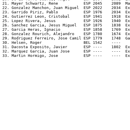
21. Mayer Schwartz, Rene           ESP 2045    2089  Ma
22. Gonzalez Manchon, Juan Miguel  ESP 2022    2034  Ex
23. Garrido Piriz, Pablo           ESP 1976    2034  Ex
24. Gutierrez Leon, Cristobal      ESP 1941    1918  Ex
25. Lopez Rivera, Jesus            ESP 1926    1940  Ex
26. Sanchez Garcia, Jesus Miguel   ESP 1875    1838  Ex
27. Garcia Heras, Ignacio          ESP 1858    1769  Ex
28. Gonzalez Rourich, Alejandro    ESP 1780    1674  Ex
29. Rodriguez Ferreiro, Jose Camil ESP 1779    1748  Ga
30. Helsen, Roger                  BEL 1542    ----

31. Dacosta Exposito, Javier       ESP ----    1802  Ex
32. Marquez Garcia, Juan Jose      ESP ----    ----  Ex