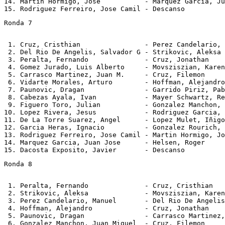
14. Martin Hormigo, Jose           - Marquez Garcia, Ju
Ronda 7
 1. Cruz, Cristhian                - Perez Candelario, 
 2. Del Rio De Angelis, Salvador G - Strikovic, Aleksa 
 3. Peralta, Fernando              - Cruz, Jonathan    
 4. Gomez Jurado, Luis Alberto     - Movsziszian, Karen
 5. Carrasco Martinez, Juan M.     - Cruz, Filemon     
 6. Vidarte Morales, Arturo        - Hoffman, Alejandro
 7. Paunovic, Dragan               - Garrido Piriz, Pab
 8. Cabezas Ayala, Ivan            - Mayer Schwartz, Re
 9. Figuero Toro, Julian           - Gonzalez Manchon, 
10. Lopez Rivera, Jesus            - Rodriguez Garcia, 
11. De La Torre Suarez, Angel      - Lopez Mulet, Iñigo
12. Garcia Heras, Ignacio          - Gonzalez Rourich, 
13. Rodriguez Ferreiro, Jose Camil - Martin Hormigo, Jo
14. Marquez Garcia, Juan Jose      - Helsen, Roger     
Ronda 8
 1. Peralta, Fernando              - Cruz, Cristhian   
 2. Strikovic, Aleksa              - Movsziszian, Karen
 3. Perez Candelario, Manuel       - Del Rio De Angelis
 4. Hoffman, Alejandro             - Cruz, Jonathan    
 5. Paunovic, Dragan               - Carrasco Martinez,
 6. Gonzalez Manchon, Juan Miguel  - Cruz, Filemon     