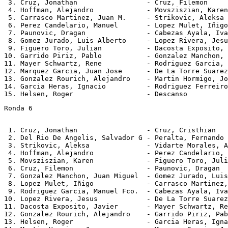
 3. Cruz, Jonathan                 - Cruz, Filemon     
 4. Hoffman, Alejandro             - Movsziszian, Karen
 5. Carrasco Martinez, Juan M.     - Strikovic, Aleksa 
 6. Perez Candelario, Manuel       - Lopez Mulet, Iñigo
 7. Paunovic, Dragan               - Cabezas Ayala, Iva
 8. Gomez Jurado, Luis Alberto     - Lopez Rivera, Jesu
 9. Figuero Toro, Julian           - Dacosta Exposito, 
10. Garrido Piriz, Pablo           - Gonzalez Manchon, 
11. Mayer Schwartz, Rene           - Rodriguez Garcia, 
12. Marquez Garcia, Juan Jose      - De La Torre Suarez
13. Gonzalez Rourich, Alejandro    - Martin Hormigo, Jo
14. Garcia Heras, Ignacio          - Rodriguez Ferreiro
Ronda 6
 1. Cruz, Jonathan                 - Cruz, Cristhian   
 2. Del Rio De Angelis, Salvador G - Peralta, Fernando 
 3. Strikovic, Aleksa              - Vidarte Morales, A
 4. Hoffman, Alejandro             - Perez Candelario, 
 5. Movsziszian, Karen             - Figuero Toro, Juli
 6. Cruz, Filemon                  - Paunovic, Dragan  
 7. Gonzalez Manchon, Juan Miguel  - Gomez Jurado, Luis
 8. Lopez Mulet, Iñigo             - Carrasco Martinez,
 9. Rodriguez Garcia, Manuel Fco.  - Cabezas Ayala, Iva
10. Lopez Rivera, Jesus            - De La Torre Suarez
11. Dacosta Exposito, Javier       - Mayer Schwartz, Re
12. Gonzalez Rourich, Alejandro    - Garrido Piriz, Pab
13. Helsen, Roger                  - Garcia Heras, Igna