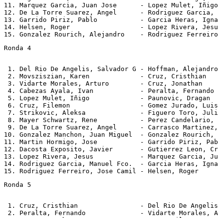
11. Marquez Garcia, Juan Jose      - Lopez Mulet, Iñigo
12. De La Torre Suarez, Angel      - Rodriguez Garcia, 
13. Garrido Piriz, Pablo           - Garcia Heras, Igna
14. Helsen, Roger                  - Lopez Rivera, Jesu
Ronda 4
 1. Del Rio De Angelis, Salvador G - Hoffman, Alejandro
 2. Movsziszian, Karen             - Cruz, Cristhian   
 3. Vidarte Morales, Arturo        - Cruz, Jonathan    
 4. Cabezas Ayala, Ivan            - Peralta, Fernando 
 5. Lopez Mulet, Iñigo             - Paunovic, Dragan  
 6. Cruz, Filemon                  - Gomez Jurado, Luis
 7. Strikovic, Aleksa              - Figuero Toro, Juli
 8. Mayer Schwartz, Rene           - Perez Candelario, 
 9. De La Torre Suarez, Angel      - Carrasco Martinez,
10. Gonzalez Manchon, Juan Miguel  - Gonzalez Rourich, 
11. Martin Hormigo, Jose           - Garrido Piriz, Pab
12. Dacosta Exposito, Javier       - Gutierrez Leon, Cr
13. Lopez Rivera, Jesus            - Marquez Garcia, Ju
14. Rodriguez Garcia, Manuel Fco.  - Garcia Heras, Igna
Ronda 5
 1. Cruz, Cristhian                - Del Rio De Angelis
 2. Peralta, Fernando              - Vidarte Morales, A