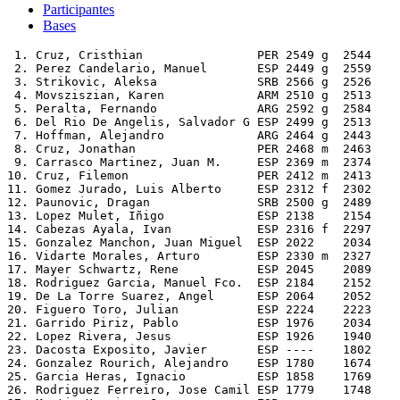
Participantes
Bases
 1. Cruz, Cristhian                PER 2549 g  2544    
 2. Perez Candelario, Manuel       ESP 2449 g  2559    
 3. Strikovic, Aleksa              SRB 2566 g  2526    
 4. Movsziszian, Karen             ARM 2510 g  2513    
 5. Peralta, Fernando              ARG 2592 g  2584    
 6. Del Rio De Angelis, Salvador G ESP 2499 g  2513    
 7. Hoffman, Alejandro             ARG 2464 g  2443    
 8. Cruz, Jonathan                 PER 2468 m  2463    
 9. Carrasco Martinez, Juan M.     ESP 2369 m  2374    
10. Cruz, Filemon                  PER 2412 m  2413    
11. Gomez Jurado, Luis Alberto     ESP 2312 f  2302    
12. Paunovic, Dragan               SRB 2500 g  2489    
13. Lopez Mulet, Iñigo             ESP 2138    2154    
14. Cabezas Ayala, Ivan            ESP 2316 f  2297    
15. Gonzalez Manchon, Juan Miguel  ESP 2022    2034    
16. Vidarte Morales, Arturo        ESP 2330 m  2327    
17. Mayer Schwartz, Rene           ESP 2045    2089    
18. Rodriguez Garcia, Manuel Fco.  ESP 2184    2152    
19. De La Torre Suarez, Angel      ESP 2064    2052    
20. Figuero Toro, Julian           ESP 2224    2223    
21. Garrido Piriz, Pablo           ESP 1976    2034    
22. Lopez Rivera, Jesus            ESP 1926    1940    
23. Dacosta Exposito, Javier       ESP ----    1802    
24. Gonzalez Rourich, Alejandro    ESP 1780    1674    
25. Garcia Heras, Ignacio          ESP 1858    1769    
26. Rodriguez Ferreiro, Jose Camil ESP 1779    1748    