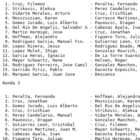
 1. Cruz, Filemon                  - Peralta, Fernando 
 2. Strikovic, Aleksa              - Perez Candelario, 
 3. Vidarte Morales, Arturo        - Cruz, Cristhian   
 4. Movsziszian, Karen             - Carrasco Martinez,
 5. Gomez Jurado, Luis Alberto     - Paunovic, Dragan  
 6. Del Rio De Angelis, Salvador G - Cabezas Ayala, Iva
 7. Martin Hormigo, Jose           - Cruz, Jonathan    
 8. Hoffman, Alejandro             - Figuero Toro, Juli
 9. Rodriguez Garcia, Manuel Fco.  - Gutierrez Leon, Cr
10. Lopez Rivera, Jesus            - Rodriguez Boado, M
11. Lopez Mulet, Iñigo             - Gonzalez Rourich, 
12. Garcia Heras, Ignacio          - De La Torre Suarez
13. Mayer Schwartz, Rene           - Helsen, Roger     
14. Rodriguez Ferreiro, Jose Camil - Gonzalez Manchon, 
15. Garrido Piriz, Pablo           - Dacosta Exposito, 
Ronda 3
 1. Peralta, Fernando              - Hoffman, Alejandro
 2. Cruz, Jonathan                 - Movsziszian, Karen
 3. Gomez Jurado, Luis Alberto     - Del Rio De Angelis
 4. Cruz, Cristhian                - Strikovic, Aleksa 
 5. Perez Candelario, Manuel       - Vidarte Morales, A
 6. Paunovic, Dragan               - Gonzalez Manchon, 
 7. Gutierrez Leon, Cristobal      - Cruz, Filemon     
 8. Carrasco Martinez, Juan M.     - Mayer Schwartz, Re
 9. Cabezas Ayala, Ivan            - Dacosta Exposito, 
10. Figuero Toro, Julian           - Martin Hormigo, Jo