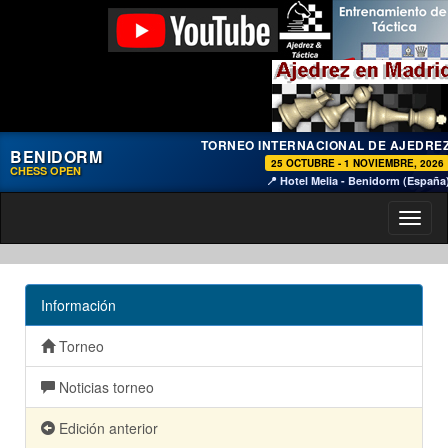
TORNEO INTERNACIONAL DE AJEDRE
BENIDORM
25 OCTUBRE - 1 NOVIEMBRE, 2026
CHESS OPEN
📍 Hotel Melia - Benidorm (España
Toggl
naviga
Información
Torneo
Noticias torneo
Edición anterior