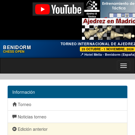
TORNEO INTERNACIONAL DE AJEDRE
BENIDORM
25 OCTUBRE - 1 NOVIEMBRE, 2026
CHESS OPEN
📍 Hotel Melia - Benidorm (España
Toggl
naviga
Información
Torneo
Noticias torneo
Edición anterior