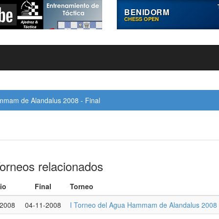
BENIDORM
CHESS OPEN
mmam de Alandalus 2008 - Final
orneos relacionados
cio
Final
Torneo
-2008
04-11-2008
I Torneo del Agua Hammam de Alandalus 2008