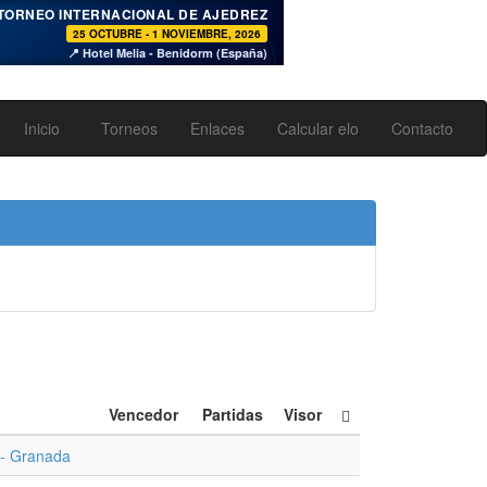
♞
TORNEO INTERNACIONAL DE AJEDREZ
25 OCTUBRE - 1 NOVIEMBRE, 2026
📍 Hotel Melia - Benidorm (España)
Inicio
Torneos
Enlaces
Calcular elo
Contacto
Vencedor
Partidas
Visor
 - Granada