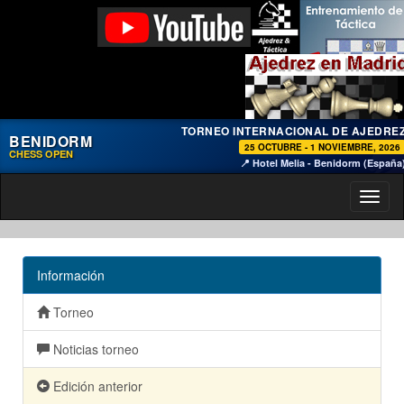
TORNEO INTERNACIONAL DE AJEDRE
BENIDORM
25 OCTUBRE - 1 NOVIEMBRE, 2026
CHESS OPEN
📍 Hotel Melia - Benidorm (España
Toggl
naviga
Información
Torneo
Noticias torneo
Edición anterior