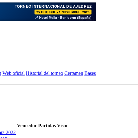
♞
TORNEO INTERNACIONAL DE AJEDREZ
25 OCTUBRE - 1 NOVIEMBRE, 2026
📍 Hotel Melia - Benidorm (España)
n
Web oficial
Historial del torneo
Certamen
Bases
Vencedor
Partidas
Visor
ara 2022