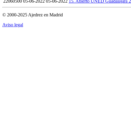
22060500
05-06-2022
05-06-2022
15. Abierto UNED Guadalajara 
© 2000-2025 Ajedrez en Madrid
Aviso legal