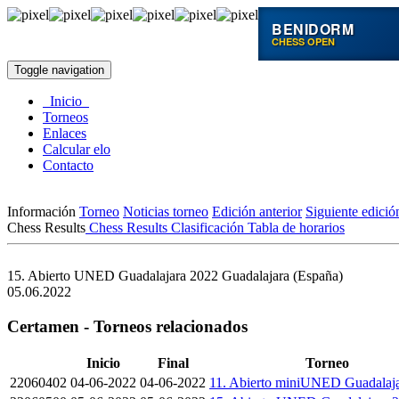
BENIDORM
CHESS OPEN
Toggle navigation
Inicio
Torneos
Enlaces
Calcular elo
Contacto
Información
Torneo
Noticias torneo
Edición anterior
Siguiente edició
Chess Results
Chess Results
Clasificación
Tabla de horarios
15. Abierto UNED Guadalajara 2022
Guadalajara (España)
05.06.2022
Certamen - Torneos relacionados
Inicio
Final
Torneo
22060402
04-06-2022
04-06-2022
11. Abierto miniUNED Guadalaj