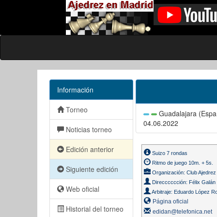
Información
Torneo
Guadalajara (Espa
04.06.2022
Noticias torneo
Edición anterior
Suizo 7 rondas
Ritmo de juego 10m. + 5s.
Siguiente edición
Organización: Club Ajedre
Direcccccción: Félix Galá
Web oficial
Arbitraje: Eduardo López R
Página oficial
Historial del torneo
edidan@telefonica.net