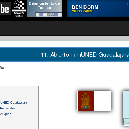
T
BENIDORM
CHESS OPEN
11. Abierto miniUNED Guadalajar
ña)
z UNED Guadalajara
n Fernández
odríguez