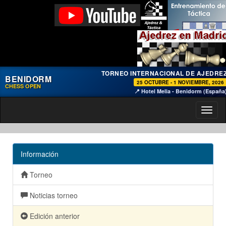
TORNEO INTERNACIONAL DE AJEDRE
BENIDORM
25 OCTUBRE - 1 NOVIEMBRE, 2026
CHESS OPEN
📍 Hotel Melia - Benidorm (España
Toggl
naviga
Información
Torneo
Noticias torneo
Edición anterior