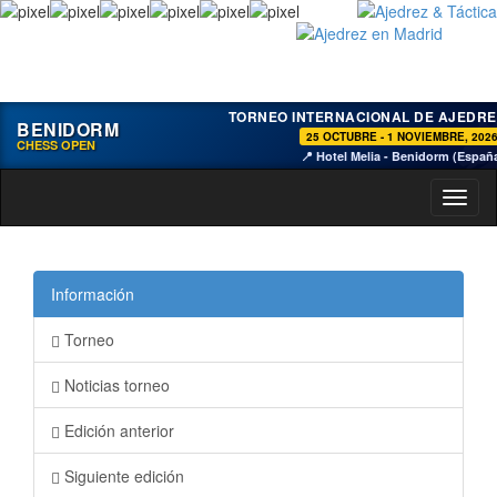
TORNEO INTERNACIONAL DE AJEDRE
BENIDORM
25 OCTUBRE - 1 NOVIEMBRE, 202
CHESS OPEN
📍 Hotel Melia - Benidorm (Españ
Toggl
naviga
Información
Torneo
Noticias torneo
Edición anterior
Siguiente edición