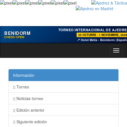
TORNEO INTERNACIONAL DE AJEDRE
BENIDORM
25 OCTUBRE - 1 NOVIEMBRE, 202
CHESS OPEN
📍 Hotel Melia - Benidorm (Españ
Toggl
naviga
Información
Torneo
Noticias torneo
Edición anterior
Siguiente edición