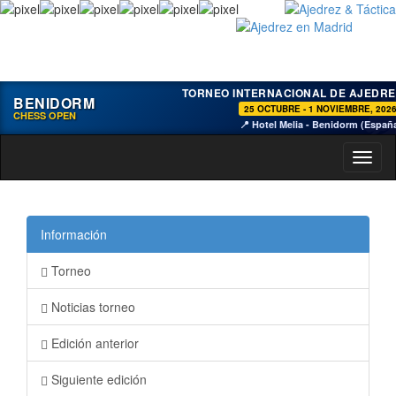
TORNEO INTERNACIONAL DE AJEDRE
BENIDORM
25 OCTUBRE - 1 NOVIEMBRE, 202
CHESS OPEN
📍 Hotel Melia - Benidorm (Españ
Toggl
naviga
Información
Torneo
Noticias torneo
Edición anterior
Siguiente edición