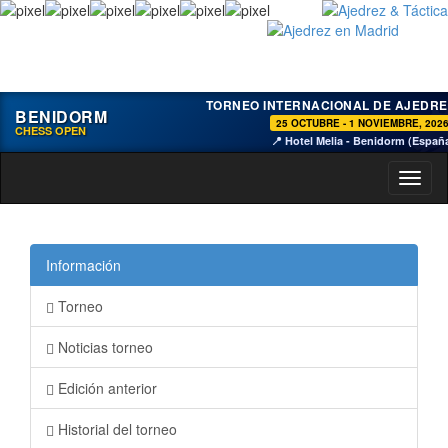
TORNEO INTERNACIONAL DE AJEDRE
BENIDORM
25 OCTUBRE - 1 NOVIEMBRE, 202
CHESS OPEN
📍 Hotel Melia - Benidorm (Españ
Toggl
naviga
Información
Torneo
Noticias torneo
Edición anterior
Historial del torneo