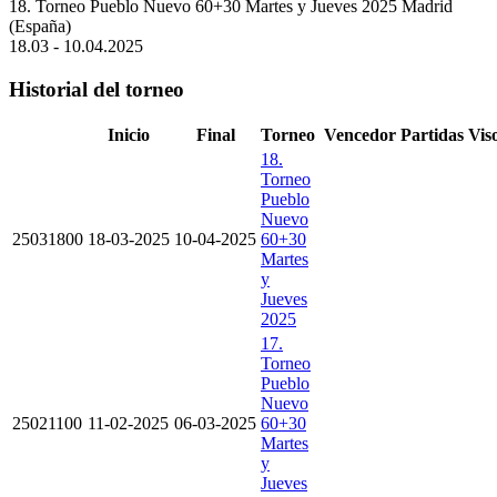
18. Torneo Pueblo Nuevo 60+30 Martes y Jueves 2025
Madrid
(España)
18.03 - 10.04.2025
Historial del torneo
Inicio
Final
Torneo
Vencedor
Partidas
Vis
18.
Torneo
Pueblo
Nuevo
25031800
18-03-2025
10-04-2025
60+30
Martes
y
Jueves
2025
17.
Torneo
Pueblo
Nuevo
25021100
11-02-2025
06-03-2025
60+30
Martes
y
Jueves