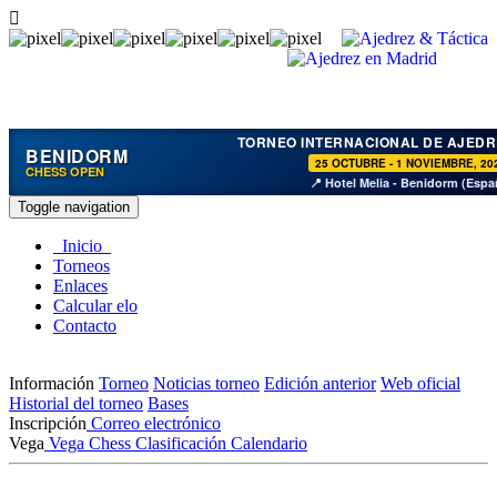
TORNEO INTERNACIONAL DE AJEDR
BENIDORM
25 OCTUBRE - 1 NOVIEMBRE, 20
CHESS OPEN
📍 Hotel Melia - Benidorm (Espa
Toggle navigation
Inicio
Torneos
Enlaces
Calcular elo
Contacto
Información
Torneo
Noticias torneo
Edición anterior
Web oficial
Historial del torneo
Bases
Inscripción
Correo electrónico
Vega
Vega Chess
Clasificación
Calendario