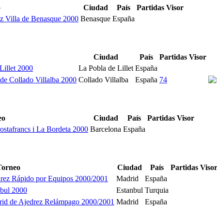
o
Ciudad
País
Partidas
Visor
ez Villa de Benasque 2000
Benasque
España
Ciudad
País
Partidas
Visor
Lillet 2000
La Pobla de Lillet
España
 de Collado Villalba 2000
Collado Villalba
España
74
eo
Ciudad
País
Partidas
Visor
ostafrancs i La Bordeta 2000
Barcelona
España
Torneo
Ciudad
País
Partidas
Viso
rez Rápido por Equipos 2000/2001
Madrid
España
nbul 2000
Estanbul
Turquia
rid de Ajedrez Relámpago 2000/2001
Madrid
España