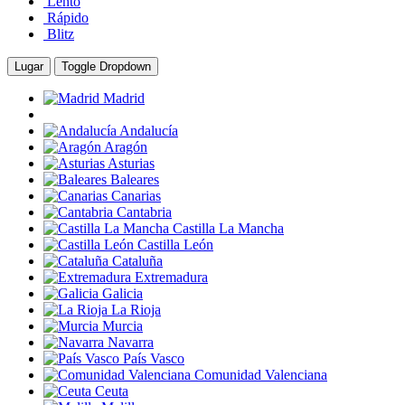
Lento
Rápido
Blitz
Lugar
Toggle Dropdown
Madrid
Andalucía
Aragón
Asturias
Baleares
Canarias
Cantabria
Castilla La Mancha
Castilla León
Cataluña
Extremadura
Galicia
La Rioja
Murcia
Navarra
País Vasco
Comunidad Valenciana
Ceuta