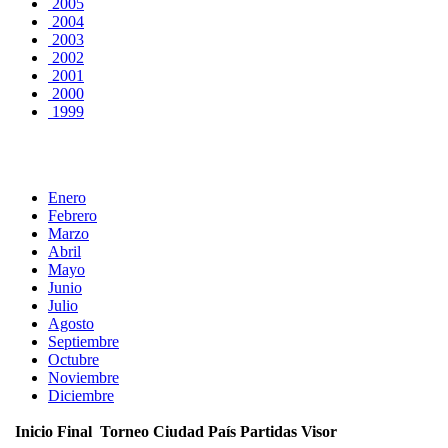
2005
2004
2003
2002
2001
2000
1999
Enero
Febrero
Marzo
Abril
Mayo
Junio
Julio
Agosto
Septiembre
Octubre
Noviembre
Diciembre
Inicio
Final
Torneo
Ciudad
País
Partidas
Visor