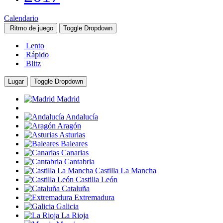
Calendario
Ritmo de juego
Toggle Dropdown
Lento
Rápido
Blitz
Lugar
Toggle Dropdown
Madrid
Andalucía
Aragón
Asturias
Baleares
Canarias
Cantabria
Castilla La Mancha
Castilla León
Cataluña
Extremadura
Galicia
La Rioja