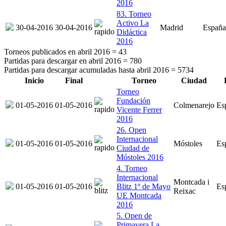
2016
83. Torneo
Activo La
30-04-2016
30-04-2016
Madrid
España
Didáctica
2016
Torneos publicados en abril 2016 =
43
Partidas para descargar en abril 2016 =
780
Partidas para descargar acumuladas hasta abril 2016 =
5734
Inicio
Final
Torneo
Ciudad
Torneo
Fundación
01-05-2016
01-05-2016
Colmenarejo
Es
Vicente Ferrer
2016
26. Open
Internacional
01-05-2016
01-05-2016
Móstoles
Es
Ciudad de
Móstoles 2016
4. Torneo
Internacional
Montcada i
01-05-2016
01-05-2016
Blitz 1º de Mayo
Es
Reixac
UE Montcada
2016
5. Open de
Primavera La