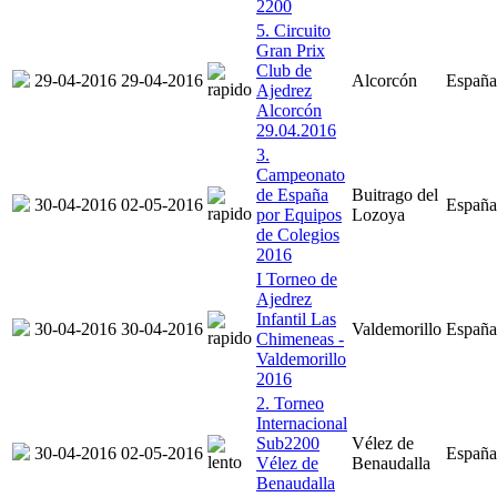
2200
5. Circuito
Gran Prix
Club de
29-04-2016
29-04-2016
Alcorcón
España
Ajedrez
Alcorcón
29.04.2016
3.
Campeonato
de España
Buitrago del
30-04-2016
02-05-2016
España
por Equipos
Lozoya
de Colegios
2016
I Torneo de
Ajedrez
Infantil Las
30-04-2016
30-04-2016
Valdemorillo
España
Chimeneas -
Valdemorillo
2016
2. Torneo
Internacional
Sub2200
Vélez de
30-04-2016
02-05-2016
España
Vélez de
Benaudalla
Benaudalla