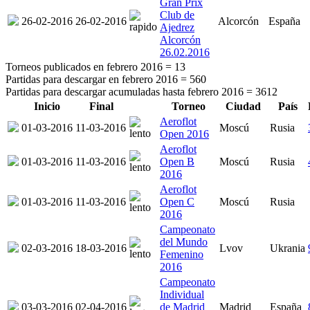
Gran Prix
Club de
26-02-2016
26-02-2016
Alcorcón
España
Ajedrez
Alcorcón
26.02.2016
Torneos publicados en febrero 2016 =
13
Partidas para descargar en febrero 2016 =
560
Partidas para descargar acumuladas hasta febrero 2016 =
3612
Inicio
Final
Torneo
Ciudad
País
Aeroflot
01-03-2016
11-03-2016
Moscú
Rusia
Open 2016
Aeroflot
01-03-2016
11-03-2016
Open B
Moscú
Rusia
2016
Aeroflot
01-03-2016
11-03-2016
Open C
Moscú
Rusia
2016
Campeonato
del Mundo
02-03-2016
18-03-2016
Lvov
Ukrania
Femenino
2016
Campeonato
Individual
03-03-2016
02-04-2016
de Madrid
Madrid
España