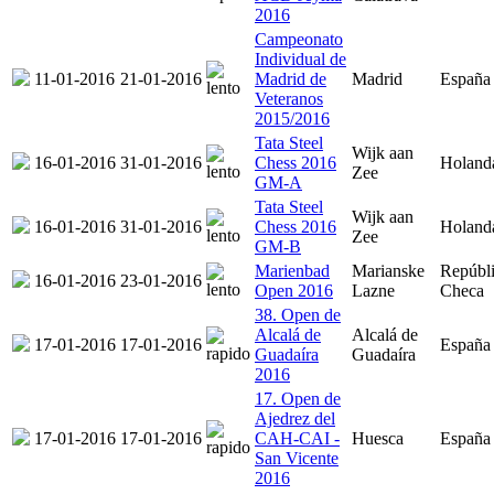
2016
Campeonato
Individual de
11-01-2016
21-01-2016
Madrid de
Madrid
España
Veteranos
2015/2016
Tata Steel
Wijk aan
16-01-2016
31-01-2016
Chess 2016
Holand
Zee
GM-A
Tata Steel
Wijk aan
16-01-2016
31-01-2016
Chess 2016
Holand
Zee
GM-B
Marienbad
Marianske
Repúbl
16-01-2016
23-01-2016
Open 2016
Lazne
Checa
38. Open de
Alcalá de
Alcalá de
17-01-2016
17-01-2016
España
Guadaíra
Guadaíra
2016
17. Open de
Ajedrez del
17-01-2016
17-01-2016
CAH-CAI -
Huesca
España
San Vicente
2016