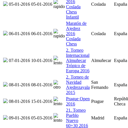
2016
05-01-2016
05-01-2016
Coslada
España
Coslada
Chess
Infantil
Maratón de
Ajedrez
06-01-2016
06-01-2016
2016
Coslada
España
Coslada
Chess
2. Torneo
Internacional
07-01-2016
10-01-2016
Almuñecar
Almuñecar
España
Trópico de
Europa 2016
2. Torneo de
Navidad
San
08-01-2016
08-01-2016
España
Ajedrezayala
Fernando
2015
Prague Open
Repúbl
08-01-2016
15-01-2016
Prague
2016
Checa
21. Torneo
Pueblo
09-01-2016
05-03-2016
Madrid
España
Nuevo
60+30 2016