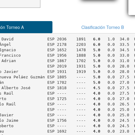
ción Torneo A
Clasificación Torneo B
 David              ESP 2036    1891   
6.0
   1.0  34.0  
Ángel               ESP 2178    2203   
6.0
   0.0  33.5  
Ignacio             ESP 1652    1478   
5.0
   0.0  34.5  
Francisco           ESP 1956    1888   
5.0
   0.0  33.0  
 Adrian             ESP 1867    1702   
5.0
   0.0  31.0  
                    ESP 2019    1931   
5.0
   0.0  28.0  
o Javier            ESP 1931    1919   
5.0
   0.0  28.0  
nueva Peláez Guzmán ESP 1805    ----   
5.0
   0.0  27.5  
án                  ESP 1702    ----   
5.0
   0.0  27.0  U
 Alberto José       ESP 1818    ----   
4.5
   0.0  27.5  U
s Raúl              ESP ----    ----   
4.0
   0.0  27.5  
rto                 ESP 1725    ----   
4.0
   0.0  27.0  U
lo Raúl             ESP ----    ----   
4.0
   0.0  26.5  U
                    ESP ----    ----   
4.0
   0.0  25.0  U
Javier              ESP ----    ----   
4.0
   0.0  25.0  U
lo Jaime            ESP 1756    ----   
4.0
   0.0  24.5  U
oberto              ESP ----    ----   
4.0
   0.0  24.5  U
au                  ESP 1692    ----   
4.0
   0.0  23.0  U