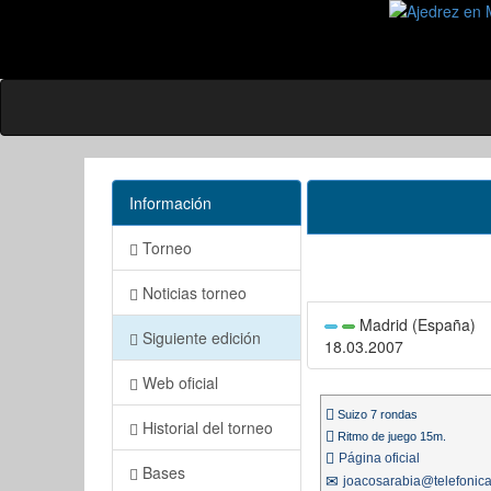
Información
Torneo
Noticias torneo
Madrid (España)
Siguiente edición
18.03.2007
Web oficial
Suizo 7 rondas
Historial del torneo
Ritmo de juego 15m.
Página oficial
Bases
joacosarabia@telefonica