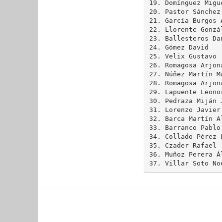
19. Domínguez Migu
20. Pastor Sánchez
21. García Burgos 
22. Llorente Gonzá
23. Ballesteros Da
24. Gómez David   
25. Velix Gustavo 
26. Romagosa Arjon
27. Núñez Martín M
28. Romagosa Arjon
29. Lapuente Leono
30. Pedraza Miján 
31. Lorenzo Javier
32. Barca Martín A
33. Barranco Pablo
34. Collado Pérez 
35. Czader Rafael 
36. Muñoz Perera Á
37. Villar Soto No