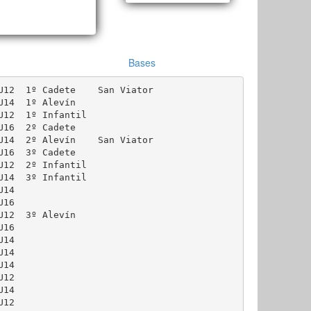
Bases
U12  1º Cadete    San Viator

U14  1º Alevín

U12  1º Infantil

U16  2º Cadete

U14  2º Alevín    San Viator

U16  3º Cadete

U12  2º Infantil

U14  3º Infantil

14

16

U12  3º Alevín

16

14

14

14

12

14

12
