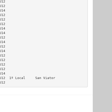
12

12

14

12

12

12

14

14

12

14

12

14

12

12

12

12

14

U12  1º Local     San Viator
