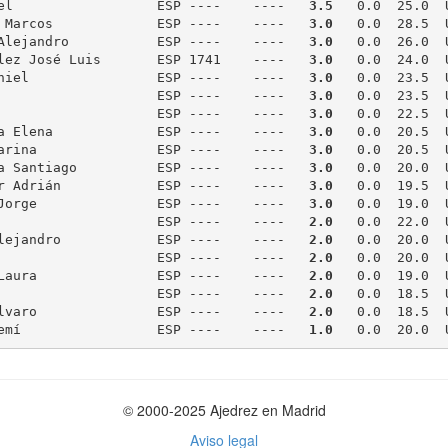
el                  ESP ----    ----   
3.5
   0.0  25.0  U
 Marcos             ESP ----    ----   
3.0
   0.0  28.5  U
Alejandro           ESP ----    ----   
3.0
   0.0  26.0  U
lez José Luis       ESP 1741    ----   
3.0
   0.0  24.0  U
niel                ESP ----    ----   
3.0
   0.0  23.5  U
                    ESP ----    ----   
3.0
   0.0  23.5  U
                    ESP ----    ----   
3.0
   0.0  22.5  U
a Elena             ESP ----    ----   
3.0
   0.0  20.5  U
arina               ESP ----    ----   
3.0
   0.0  20.5  U
a Santiago          ESP ----    ----   
3.0
   0.0  20.0  U
r Adrián            ESP ----    ----   
3.0
   0.0  19.5  U
Jorge               ESP ----    ----   
3.0
   0.0  19.0  U
                    ESP ----    ----   
2.0
   0.0  22.0  U
lejandro            ESP ----    ----   
2.0
   0.0  20.0  U
                    ESP ----    ----   
2.0
   0.0  20.0  U
Laura               ESP ----    ----   
2.0
   0.0  19.0  U
                    ESP ----    ----   
2.0
   0.0  18.5  U
lvaro               ESP ----    ----   
2.0
   0.0  18.5  
emí                 ESP ----    ----   
1.0
© 2000-2025 Ajedrez en Madrid
Aviso legal