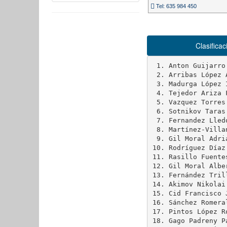
Tel: 635 984 450
Clasifica
 1. Anton Guijarro
 2. Arribas López 
 3. Madurga López 
 4. Tejedor Ariza 
 5. Vazquez Torres
 6. Sotnikov Taras
 7. Fernandez Lled
 8. Martínez-Villa
 9. Gil Moral Adri
10. Rodríguez Díaz
11. Rasillo Fuente
12. Gil Moral Albe
13. Fernández Tril
14. Akimov Nikolai
15. Cid Francisco 
16. Sánchez Romera
17. Pintos López R
18. Gago Padreny P