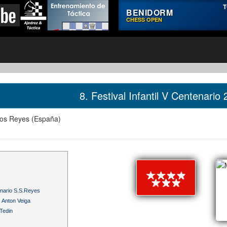
T
BENIDORM
CHESS OPEN
8. Festival Infantil V Centenario
los Reyes (España)
enario S.S.Reyes
 Anton Veiga
 Tedin