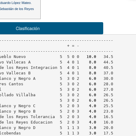
Eduardo López Mateo.
Sebastián de los Reyes
Clasificación
-----------------------------------------------

                            + = -

-----------------------------------------------

ueblo Nuevo              5  5 0 0   
10.0
   34.5

vo Vallecas A            5  4 0 1   
 8.0
   44.5

de los Reyes Integracion 5  4 0 1   
 8.0
   40.5

vo Vallecas B            5  4 0 1   
 8.0
   37.0

lanco y Negro A          5  3 0 2   
 6.0
   30.0

res Cantos               5  3 0 2   
 6.0
   28.0

l                        5  3 0 2   
 6.0
   27.0

ollado Villalba          5  3 0 2   
 6.0
   26.5

                         5  3 0 2   
 6.0
   26.5

lanco y Negro C          5  2 0 3   
 4.0
   25.5

lanco y Negro B          5  2 0 3   
 4.0
   23.0

de los Reyes Tolerancia  5  2 0 3   
 4.0
   16.5

de los Reyes Educacion   5  2 0 3   
 4.0
   16.0

lanco y Negro D          5  1 1 3   
 3.0
   20.0

lcobendas                5  1 1 3   
 3.0
   17.5
