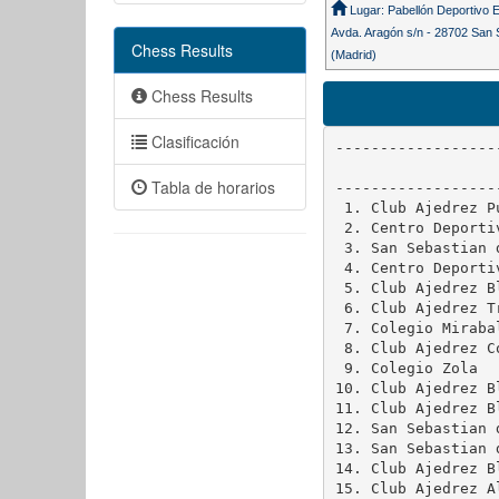
Lugar: Pabellón Deportivo 
Avda. Aragón s/n - 28702 San 
Chess Results
(Madrid)
Chess Results
Clasificación
------------------
                  
Tabla de horarios
------------------
 1. Club Ajedrez P
 2. Centro Deporti
 3. San Sebastian 
 4. Centro Deporti
 5. Club Ajedrez B
 6. Club Ajedrez T
 7. Colegio Miraba
 8. Club Ajedrez C
 9. Colegio Zola  
10. Club Ajedrez B
11. Club Ajedrez B
12. San Sebastian 
13. San Sebastian 
14. Club Ajedrez B
15. Club Ajedrez A