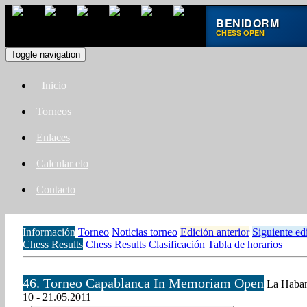
BENIDORM
CHESS OPEN
Toggle navigation
Inicio
Torneos
Enlaces
Calcular elo
Contacto
Información
Torneo
Noticias torneo
Edición anterior
Siguiente ed
Chess Results
Chess Results
Clasificación
Tabla de horarios
46. Torneo Capablanca In Memoriam Open
La Haban
10 - 21.05.2011