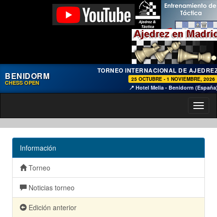
TORNEO INTERNACIONAL DE AJEDRE
BENIDORM
25 OCTUBRE - 1 NOVIEMBRE, 2026
CHESS OPEN
📍 Hotel Melia - Benidorm (España
Toggl
naviga
Información
Torneo
Noticias torneo
Edición anterior