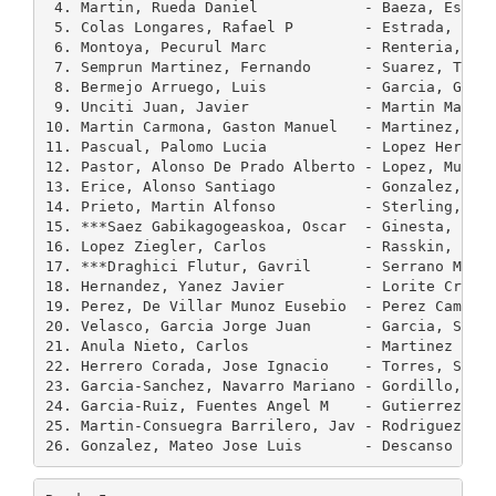
 4. Martin, Rueda Daniel            - Baeza, Escude
 5. Colas Longares, Rafael P        - Estrada, Mart
 6. Montoya, Pecurul Marc           - Renteria, Jor
 7. Semprun Martinez, Fernando      - Suarez, Trigu
 8. Bermejo Arruego, Luis           - Garcia, Galeo
 9. Unciti Juan, Javier             - Martin Martin
10. Martin Carmona, Gaston Manuel   - Martinez, De 
11. Pascual, Palomo Lucia           - Lopez Heras, 
12. Pastor, Alonso De Prado Alberto - Lopez, Mulet 
13. Erice, Alonso Santiago          - Gonzalez, Mat
14. Prieto, Martin Alfonso          - Sterling, Car
15. ***Saez Gabikagogeaskoa, Oscar  - Ginesta, Caba
16. Lopez Ziegler, Carlos           - Rasskin, Frie
17. ***Draghici Flutur, Gavril      - Serrano Marti
18. Hernandez, Yanez Javier         - Lorite Cruz, 
19. Perez, De Villar Munoz Eusebio  - Perez Camesel
20. Velasco, Garcia Jorge Juan      - Garcia, Saez 
21. Anula Nieto, Carlos             - Martinez Alvi
22. Herrero Corada, Jose Ignacio    - Torres, Sampe
23. Garcia-Sanchez, Navarro Mariano - Gordillo, Man
24. Garcia-Ruiz, Fuentes Angel M    - Gutierrez Mor
25. Martin-Consuegra Barrilero, Jav - Rodriguez, De