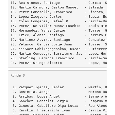
11. Roa Alonso, Santiago            - Garcia, Saez 
12. Martin Carmona, Gaston Manuel   - Estrada, Mart
13. Perez Cameselle, Francisco      - Ginesta, Caba
14. Lopez Ziegler, Carlos           - Baeza, Escude
15. Colas Longares, Rafael P        - Garcia-Ruiz, 
16. Perez, De Villar Munoz Eusebio  - Anula Nieto, 
17. Hernandez, Yanez Javier         - Torres, Graja
18. Erice, Alonso Santiago          - Herrero Corad
19. Martinez Alvira, Santiago       - Gonzalez, Mat
20. Velasco, Garcia Jorge Juan      - Torres, Sampe
21. ***Saez Gabikagogeaskoa, Oscar  - Gutierrez Mor
22. Martin-Consuegra Barrilero, Jav - Lopez Heras, 
23. Sterling, Carmona Francisco     - Garcia-Sanche
Ronda 3
 1. Vazquez Igarza, Renier          - Martin, Rueda
 2. Renteria, Jorge                 - Moreno Ruiz, 
 3. Arribas, Lopez Angel            - Bermejo Arrue
 4. Sanchez, Gonzalez Sergio        - Semprun Marti
 5. Ginesta, Caballero Olga Lucia   - Roa Alonso, S
 6. Rasskin, Friederichs Ivan       - Garcia Vicent
 7. Baeza, Escudero Javier          - Pastor, Alons