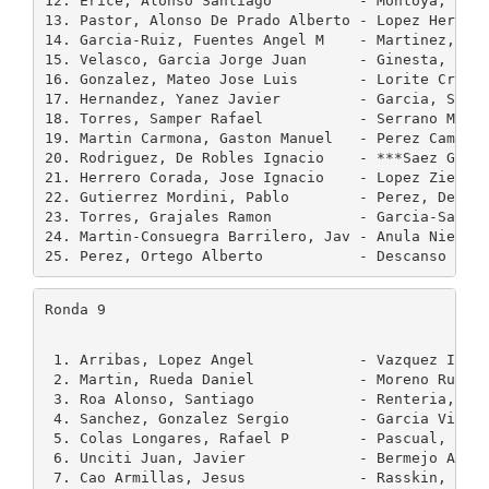
12. Erice, Alonso Santiago          - Montoya, Pecu
13. Pastor, Alonso De Prado Alberto - Lopez Heras, 
14. Garcia-Ruiz, Fuentes Angel M    - Martinez, De 
15. Velasco, Garcia Jorge Juan      - Ginesta, Caba
16. Gonzalez, Mateo Jose Luis       - Lorite Cruz, 
17. Hernandez, Yanez Javier         - Garcia, Saez 
18. Torres, Samper Rafael           - Serrano Marti
19. Martin Carmona, Gaston Manuel   - Perez Camesel
20. Rodriguez, De Robles Ignacio    - ***Saez Gabik
21. Herrero Corada, Jose Ignacio    - Lopez Ziegler
22. Gutierrez Mordini, Pablo        - Perez, De Vil
23. Torres, Grajales Ramon          - Garcia-Sanche
24. Martin-Consuegra Barrilero, Jav - Anula Nieto, 
Ronda 9
 1. Arribas, Lopez Angel            - Vazquez Igarz
 2. Martin, Rueda Daniel            - Moreno Ruiz, 
 3. Roa Alonso, Santiago            - Renteria, Jor
 4. Sanchez, Gonzalez Sergio        - Garcia Vicent
 5. Colas Longares, Rafael P        - Pascual, Palo
 6. Unciti Juan, Javier             - Bermejo Arrue
 7. Cao Armillas, Jesus             - Rasskin, Frie