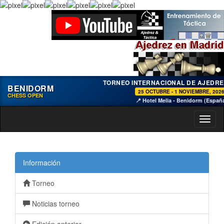
TORNEO INTERNACIONAL DE AJEDRE
BENIDORM
25 OCTUBRE - 1 NOVIEMBRE, 202
CHESS OPEN
📍 Hotel Melia - Benidorm (Españ
Toggl
naviga
Información
Torneo
Noticias torneo