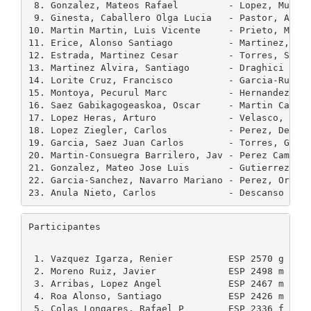
 8. Gonzalez, Mateos Rafael         - Lopez, Mulet 
 9. Ginesta, Caballero Olga Lucia   - Pastor, Alons
10. Martin Martin, Luis Vicente     - Prieto, Marti
11. Erice, Alonso Santiago          - Martinez, De 
12. Estrada, Martinez Cesar         - Torres, Sampe
13. Martinez Alvira, Santiago       - Draghici Flut
14. Lorite Cruz, Francisco          - Garcia-Ruiz, 
15. Montoya, Pecurul Marc           - Hernandez, Ya
16. Saez Gabikagogeaskoa, Oscar     - Martin Carmon
17. Lopez Heras, Arturo             - Velasco, Garc
18. Lopez Ziegler, Carlos           - Perez, De Vil
19. Garcia, Saez Juan Carlos        - Torres, Graja
20. Martin-Consuegra Barrilero, Jav - Perez Camesel
21. Gonzalez, Mateo Jose Luis       - Gutierrez Mor
22. Garcia-Sanchez, Navarro Mariano - Perez, Ortego
Participantes
 1. Vazquez Igarza, Renier          ESP 2570 g  257
 2. Moreno Ruiz, Javier             ESP 2498 m  250
 3. Arribas, Lopez Angel            ESP 2467 m  245
 4. Roa Alonso, Santiago            ESP 2426 m  243
 5. Colas Longares, Rafael P        ESP 2336 f  233