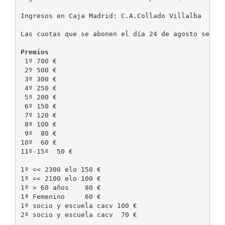
Ingresos en Caja Madrid: C.A.Collado Villalba  cuen
Las cuotas que se abonen el día 24 de agosto serán 
Premios
 1º 700 €

 2º 500 €

 3º 300 €

 4º 250 €

 5º 200 €

 6º 150 €

 7º 120 €

 8º 100 €

 9º  80 €

10º  60 €

11º-15º  50 €

1º =< 2300 elo 150 €

1º =< 2100 elo 100 €

1º > 60 años    80 €

1ª Femenino     60 €

1º socio y escuela cacv 100 €

2º socio y escuela cacv  70 €
