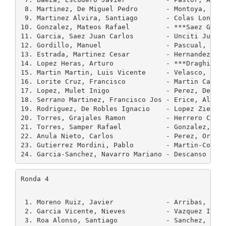
 8. Martinez, De Miguel Pedro       - Montoya, Pecu
 9. Martinez Alvira, Santiago       - Colas Longare
10. Gonzalez, Mateos Rafael         - ***Saez Gabik
11. Garcia, Saez Juan Carlos        - Unciti Juan, 
12. Gordillo, Manuel                - Pascual, Palo
13. Estrada, Martinez Cesar         - Hernandez, Ya
14. Lopez Heras, Arturo             - ***Draghici F
15. Martin Martin, Luis Vicente     - Velasco, Garc
16. Lorite Cruz, Francisco          - Martin Carmon
17. Lopez, Mulet Inigo              - Perez, De Vil
18. Serrano Martinez, Francisco Jos - Erice, Alonso
19. Rodriguez, De Robles Ignacio    - Lopez Ziegler
20. Torres, Grajales Ramon          - Herrero Corad
21. Torres, Samper Rafael           - Gonzalez, Mat
22. Anula Nieto, Carlos             - Perez, Ortego
23. Gutierrez Mordini, Pablo        - Martin-Consue
Ronda 4
 1. Moreno Ruiz, Javier             - Arribas, Lope
 2. Garcia Vicente, Nieves          - Vazquez Igarz
 3. Roa Alonso, Santiago            - Sanchez, Gonz