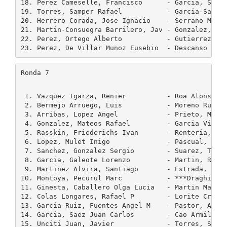
18. Perez Cameselle, Francisco      - Garcia, Saez 
19. Torres, Samper Rafael           - Garcia-Sanche
20. Herrero Corada, Jose Ignacio    - Serrano Marti
21. Martin-Consuegra Barrilero, Jav - Gonzalez, Mat
22. Perez, Ortego Alberto           - Gutierrez Mor
Ronda 7
 1. Vazquez Igarza, Renier          - Roa Alonso, S
 2. Bermejo Arruego, Luis           - Moreno Ruiz, 
 3. Arribas, Lopez Angel            - Prieto, Marti
 4. Gonzalez, Mateos Rafael         - Garcia Vicent
 5. Rasskin, Friederichs Ivan       - Renteria, Jor
 6. Lopez, Mulet Inigo              - Pascual, Palo
 7. Sanchez, Gonzalez Sergio        - Suarez, Trigu
 8. Garcia, Galeote Lorenzo         - Martin, Rueda
 9. Martinez Alvira, Santiago       - Estrada, Mart
10. Montoya, Pecurul Marc           - ***Draghici F
11. Ginesta, Caballero Olga Lucia   - Martin Martin
12. Colas Longares, Rafael P        - Lorite Cruz, 
13. Garcia-Ruiz, Fuentes Angel M    - Pastor, Alons
14. Garcia, Saez Juan Carlos        - Cao Armillas,
15. Unciti Juan, Javier             - Torres, Sampe