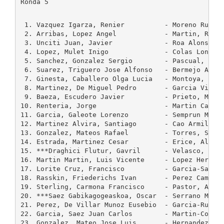
Ronda 5
 1. Vazquez Igarza, Renier          - Moreno Ruiz, 
 2. Arribas, Lopez Angel            - Martin, Rueda
 3. Unciti Juan, Javier             - Roa Alonso, S
 4. Lopez, Mulet Inigo              - Colas Longare
 5. Sanchez, Gonzalez Sergio        - Pascual, Palo
 6. Suarez, Triguero Jose Alfonso   - Bermejo Arrue
 7. Ginesta, Caballero Olga Lucia   - Montoya, Pecu
 8. Martinez, De Miguel Pedro       - Garcia Vicent
 9. Baeza, Escudero Javier          - Prieto, Marti
10. Renteria, Jorge                 - Martin Carmon
11. Garcia, Galeote Lorenzo         - Semprun Marti
12. Martinez Alvira, Santiago       - Cao Armillas,
13. Gonzalez, Mateos Rafael         - Torres, Sampe
14. Estrada, Martinez Cesar         - Erice, Alonso
15. ***Draghici Flutur, Gavril      - Velasco, Garc
16. Martin Martin, Luis Vicente     - Lopez Heras, 
17. Lorite Cruz, Francisco          - Garcia-Sanche
18. Rasskin, Friederichs Ivan       - Perez Camesel
19. Sterling, Carmona Francisco     - Pastor, Alons
20. ***Saez Gabikagogeaskoa, Oscar  - Serrano Marti
21. Perez, De Villar Munoz Eusebio  - Garcia-Ruiz, 
22. Garcia, Saez Juan Carlos        - Martin-Consue
23. Gonzalez, Mateo Jose Luis       - Hernandez, Ya