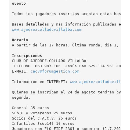
evento.

Todos los jugadores inscritos aceptan estas bases.

www.ajedrezcolladovillalba.com
Horario
A partir de las 17 horas. Última ronda, día 1, a la
Inscripciones
CLUB DE AJEDREZ.COLLADO VILLALBA

TELEFONO  663.987.106  Jesús Cao 629.124.561 Juan M
E-MAIL: 
cacv@forumgestion.com
Información en INTERNET: 
www.ajedrezcolladovillalb
Quienes se inscriban el 24 de agosto tendrán bye en
segunda.

General 35 euros

Sub18 y veteranos 25 euros

Socios del C.A.C.V. 25 euros

Infantiles (sub14) 10 euros

Jugadores con ELO FIDE 2301 o superior (1.7.2012) y