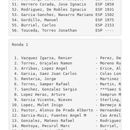
51. Herrero Corada, Jose Ignacio    ESP 1850    18
52. Rodriguez, De Robles Ignacio    ESP 1931    19
53. Garcia-Sanchez, Navarro Mariano ESP 1502    15
54. Gordillo, Manuel                ESP 1975    20
55. Burriel, Carlos                 ESP 2153    21
56. Touceda, Torres Jonathan        ESP ----    --
Ronda 1
 1. Vazquez Igarza, Renier          - Perez, De Vil
 2. Torres, Grajales Ramon          - Moreno Ruiz, 
 3. Arribas, Lopez Angel            - Erice, Alonso
 4. Garcia, Saez Juan Carlos        - Colas Longare
 5. Renteria, Jorge                 - Martinez Alvi
 6. Torres, Samper Rafael           - Martin, Rueda
 7. Sanchez, Gonzalez Sergio        - ***Saez Gabik
 8. Lopez Heras, Arturo             - Semprun Marti
 9. Garcia Vicente, Nieves          - Sterling, Car
10. Lopez, Mulet Inigo              - Bermejo Arrue
11. Pastor, Alonso De Prado Alberto - Hernandez, Ya
12. Garcia-Ruiz, Fuentes Angel M    - Cao Armillas,
13. Gonzalez, Mateos Rafael         - Rodriguez, De
14. Montoya, Pecurul Marc           - Burriel, Carl