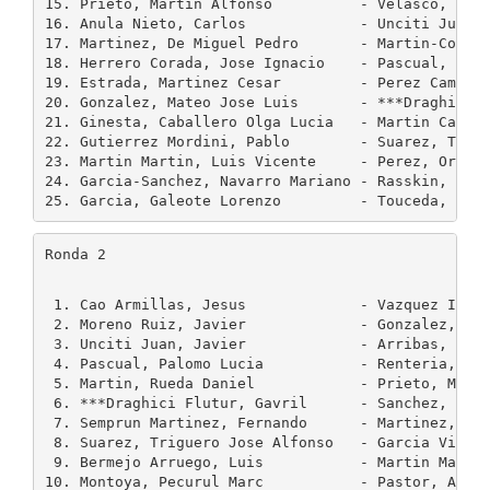
15. Prieto, Martin Alfonso          - Velasco, Garc
16. Anula Nieto, Carlos             - Unciti Juan, 
17. Martinez, De Miguel Pedro       - Martin-Consue
18. Herrero Corada, Jose Ignacio    - Pascual, Palo
19. Estrada, Martinez Cesar         - Perez Camesel
20. Gonzalez, Mateo Jose Luis       - ***Draghici F
21. Ginesta, Caballero Olga Lucia   - Martin Carmon
22. Gutierrez Mordini, Pablo        - Suarez, Trigu
23. Martin Martin, Luis Vicente     - Perez, Ortego
24. Garcia-Sanchez, Navarro Mariano - Rasskin, Frie
Ronda 2
 1. Cao Armillas, Jesus             - Vazquez Igarz
 2. Moreno Ruiz, Javier             - Gonzalez, Mat
 3. Unciti Juan, Javier             - Arribas, Lope
 4. Pascual, Palomo Lucia           - Renteria, Jor
 5. Martin, Rueda Daniel            - Prieto, Marti
 6. ***Draghici Flutur, Gavril      - Sanchez, Gonz
 7. Semprun Martinez, Fernando      - Martinez, De 
 8. Suarez, Triguero Jose Alfonso   - Garcia Vicent
 9. Bermejo Arruego, Luis           - Martin Martin
10. Montoya, Pecurul Marc           - Pastor, Alons