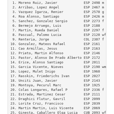
 1. Moreno Ruiz, Javier             ESP 2498 m  25
 2. Arribas, Lopez Angel            ESP 2467 m  24
 3. Vazquez Igarza, Renier          ESP 2570 g  25
 4. Roa Alonso, Santiago            ESP 2426 m  24
 5. Sanchez, Gonzalez Sergio        ESP 2273 f  22
 6. Bermejo Arruego, Luis           ESP 2188    22
 7. Martin, Rueda Daniel            ESP 2297 f  23
 8. Pascual, Palomo Lucia           ESP 2120 wf 21
 9. Renteria, Jorge                 COL 2307 f  23
10. Gonzalez, Mateos Rafael         ESP 2161    22
11. Cao Armillas, Jesus             ESP 2163    21
12. Prieto, Martin Alfonso          ESP 2146    21
13. Pastor, Alonso De Prado Alberto ESP 2172    22
14. Erice, Alonso Santiago          ESP 2011    20
15. Garcia Vicente, Nieves          ESP 2190 wm 22
16. Lopez, Mulet Inigo              ESP 1960    19
17. Rasskin, Friederichs Ivan       ESP 2027    20
18. Unciti Juan, Javier             ESP 2143    21
19. Montoya, Pecurul Marc           ESP 1925    19
20. Colas Longares, Rafael P        ESP 2336 f  23
21. Estrada, Martinez Cesar         ESP 2111    21
22. Draghici Flutur, Gavril         ESP 2099    20
23. Lorite Cruz, Francisco          ESP 2039    20
24. Martin Martin, Luis Vicente     ESP 2069    20
25. Ginesta, Caballero Olga Lucia   CUB 2093 wf --