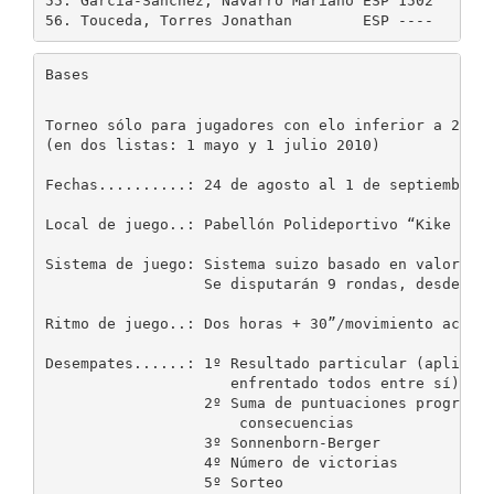
55. Garcia-Sanchez, Navarro Mariano ESP 1502    158
Bases
Torneo sólo para jugadores con elo inferior a 2000 
(en dos listas: 1 mayo y 1 julio 2010)

Fechas..........: 24 de agosto al 1 de septiembre d
Local de juego..: Pabellón Polideportivo “Kike Blas
Sistema de juego: Sistema suizo basado en valoracio
                  Se disputarán 9 rondas, desde el 
Ritmo de juego..: Dos horas + 30”/movimiento acumul
Desempates......: 1º Resultado particular (aplicabl
                     enfrentado todos entre sí)

                  2º Suma de puntuaciones progresiv
                      consecuencias

                  3º Sonnenborn-Berger

                  4º Número de victorias

                  5º Sorteo
