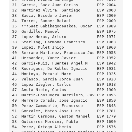
31. Garcia, Saez Juan Carlos        ESP 2004    203
32. Martinez Alvira, Santiago       ESP 2000    214
33. Baeza, Escudero Javier          ESP 2000    203
34. Torres, Samper Rafael           ESP 2000    201
35. ***Saez Gabikagogeaskoa, Oscar  ESP 1989    199
36. Gordillo, Manuel                ESP 1975    200
37. Lopez Heras, Arturo             ESP 1971    200
38. Sterling, Carmona Francisco     ESP 1963    205
39. Lopez, Mulet Inigo              ESP 1960    193
40. Serrano Martinez, Francisco Jos ESP 1958    198
41. Hernandez, Yanez Javier         ESP 1952    200
42. Garcia-Ruiz, Fuentes Angel M    ESP 1942    197
43. Rodriguez, De Robles Ignacio    ESP 1931    198
44. Montoya, Pecurul Marc           ESP 1925    195
45. Velasco, Garcia Jorge Juan      ESP 1920    199
46. Lopez Ziegler, Carlos           ESP 1918    199
47. Anula Nieto, Carlos             ESP 1900    196
48. Martin-Consuegra Barrilero, Jav ESP 1895    193
49. Herrero Corada, Jose Ignacio    ESP 1850    188
50. Perez Cameselle, Francisco      ESP 1843    184
51. Gonzalez, Mateo Jose Luis       ESP 1781    180
52. Martin Carmona, Gaston Manuel   ESP 1779    178
53. Gutierrez Mordini, Pablo        ESP 1690    176
54. Perez, Ortego Alberto           ESP 1576    163