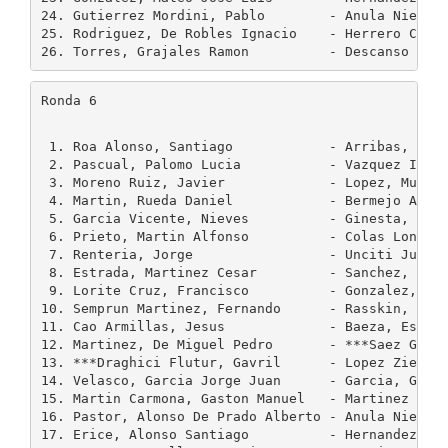
24. Gutierrez Mordini, Pablo        - Anula Nieto, 
25. Rodriguez, De Robles Ignacio    - Herrero Corad
Ronda 6
 1. Roa Alonso, Santiago            - Arribas, Lope
 2. Pascual, Palomo Lucia           - Vazquez Igarz
 3. Moreno Ruiz, Javier             - Lopez, Mulet 
 4. Martin, Rueda Daniel            - Bermejo Arrue
 5. Garcia Vicente, Nieves          - Ginesta, Caba
 6. Prieto, Martin Alfonso          - Colas Longare
 7. Renteria, Jorge                 - Unciti Juan, 
 8. Estrada, Martinez Cesar         - Sanchez, Gonz
 9. Lorite Cruz, Francisco          - Gonzalez, Mat
10. Semprun Martinez, Fernando      - Rasskin, Frie
11. Cao Armillas, Jesus             - Baeza, Escude
12. Martinez, De Miguel Pedro       - ***Saez Gabik
13. ***Draghici Flutur, Gavril      - Lopez Ziegler
14. Velasco, Garcia Jorge Juan      - Garcia, Galeo
15. Martin Carmona, Gaston Manuel   - Martinez Alvi
16. Pastor, Alonso De Prado Alberto - Anula Nieto, 
17. Erice, Alonso Santiago          - Hernandez, Ya