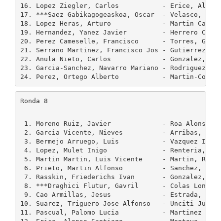
16. Lopez Ziegler, Carlos           - Erice, Alonso
17. ***Saez Gabikagogeaskoa, Oscar  - Velasco, Garc
18. Lopez Heras, Arturo             - Martin Carmon
19. Hernandez, Yanez Javier         - Herrero Corad
20. Perez Cameselle, Francisco      - Torres, Graja
21. Serrano Martinez, Francisco Jos - Gutierrez Mor
22. Anula Nieto, Carlos             - Gonzalez, Mat
23. Garcia-Sanchez, Navarro Mariano - Rodriguez, De
Ronda 8
 1. Moreno Ruiz, Javier             - Roa Alonso, S
 2. Garcia Vicente, Nieves          - Arribas, Lope
 3. Bermejo Arruego, Luis           - Vazquez Igarz
 4. Lopez, Mulet Inigo              - Renteria, Jor
 5. Martin Martin, Luis Vicente     - Martin, Rueda
 6. Prieto, Martin Alfonso          - Sanchez, Gonz
 7. Rasskin, Friederichs Ivan       - Gonzalez, Mat
 8. ***Draghici Flutur, Gavril      - Colas Longare
 9. Cao Armillas, Jesus             - Estrada, Mart
10. Suarez, Triguero Jose Alfonso   - Unciti Juan, 
11. Pascual, Palomo Lucia           - Martinez Alvi