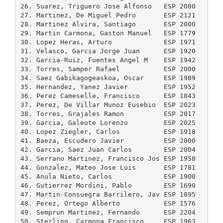
26. Suarez, Triguero Jose Alfonso   ESP 2080    21
27. Martinez, De Miguel Pedro       ESP 2121    21
28. Martinez Alvira, Santiago       ESP 2000    21
29. Martin Carmona, Gaston Manuel   ESP 1779    17
30. Lopez Heras, Arturo             ESP 1971    20
31. Velasco, Garcia Jorge Juan      ESP 1920    19
32. Garcia-Ruiz, Fuentes Angel M    ESP 1942    19
33. Torres, Samper Rafael           ESP 2000    20
34. Saez Gabikagogeaskoa, Oscar     ESP 1989    19
35. Hernandez, Yanez Javier         ESP 1952    20
36. Perez Cameselle, Francisco      ESP 1843    18
37. Perez, De Villar Munoz Eusebio  ESP 2023    20
38. Torres, Grajales Ramon          ESP 2017    20
39. Garcia, Galeote Lorenzo         ESP 2025    20
40. Lopez Ziegler, Carlos           ESP 1918    19
41. Baeza, Escudero Javier          ESP 2000    20
42. Garcia, Saez Juan Carlos        ESP 2004    20
43. Serrano Martinez, Francisco Jos ESP 1958    19
44. Gonzalez, Mateo Jose Luis       ESP 1781    18
45. Anula Nieto, Carlos             ESP 1900    19
46. Gutierrez Mordini, Pablo        ESP 1690    17
47. Martin-Consuegra Barrilero, Jav ESP 1895    19
48. Perez, Ortego Alberto           ESP 1576    16
49. Semprun Martinez, Fernando      ESP 2204    22
50. Sterling, Carmona Francisco     ESP 1963    20