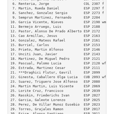
 6. Renteria, Jorge                 COL 2307 f  231
 7. Martin, Rueda Daniel            ESP 2297 f  230
 8. Sanchez, Gonzalez Sergio        ESP 2273 f  229
 9. Semprun Martinez, Fernando      ESP 2204    221
10. Garcia Vicente, Nieves          ESP 2190 wm 220
11. Bermejo Arruego, Luis           ESP 2188    225
12. Pastor, Alonso De Prado Alberto ESP 2172    221
13. Cao Armillas, Jesus             ESP 2163    219
14. Gonzalez, Mateos Rafael         ESP 2161    222
15. Burriel, Carlos                 ESP 2153    214
16. Prieto, Martin Alfonso          ESP 2146    217
17. Unciti Juan, Javier             ESP 2143    217
18. Martinez, De Miguel Pedro       ESP 2121    216
19. Pascual, Palomo Lucia           ESP 2120 wf 214
20. Estrada, Martinez Cesar         ESP 2111    214
21. ***Draghici Flutur, Gavril      ESP 2099    207
22. Ginesta, Caballero Olga Lucia   CUB 2093 wf ---
23. Suarez, Triguero Jose Alfonso   ESP 2080    211
24. Martin Martin, Luis Vicente     ESP 2069    208
25. Lorite Cruz, Francisco          ESP 2039    208
26. Rasskin, Friederichs Ivan       ESP 2027    202
27. Garcia, Galeote Lorenzo         ESP 2025    204
28. Perez, De Villar Munoz Eusebio  ESP 2023    208
29. Torres, Grajales Ramon          ESP 2017    200
30. Erice, Alonso Santiago          ESP 2011    205