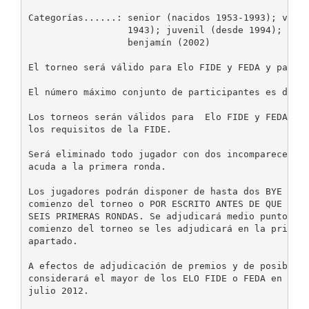
Categorías......: senior (nacidos 1953-1993); veter
                  1943); juvenil (desde 1994); cade
                  benjamín (2002)

El torneo será válido para Elo FIDE y FEDA y para n
El número máximo conjunto de participantes es de 30
Los torneos serán válidos para  Elo FIDE y FEDA y e
los requisitos de la FIDE.

Será eliminado todo jugador con dos incomparecencia
acuda a la primera ronda.

Los jugadores podrán disponer de hasta dos BYE (des
comienzo del torneo o POR ESCRITO ANTES DE QUE FINA
SEIS PRIMERAS RONDAS. Se adjudicará medio punto. A 
comienzo del torneo se les adjudicará en la primera
apartado.

A efectos de adjudicación de premios y de posibilid
considerará el mayor de los ELO FIDE o FEDA en las 
julio 2012.
