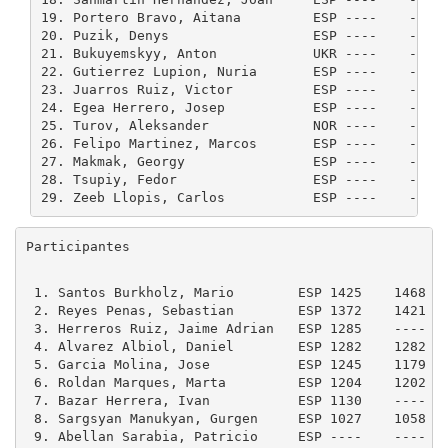
19. Portero Bravo, Aitana         ESP ----    ----
20. Puzik, Denys                  ESP ----    ----
21. Bukuyemskyy, Anton            UKR ----    ----
22. Gutierrez Lupion, Nuria       ESP ----    ----
23. Juarros Ruiz, Victor          ESP ----    ----
24. Egea Herrero, Josep           ESP ----    ----
25. Turov, Aleksander             NOR ----    ----
26. Felipo Martinez, Marcos       ESP ----    ----
27. Makmak, Georgy                ESP ----    ----
28. Tsupiy, Fedor                 ESP ----    ----
29. Zeeb Llopis, Carlos           ESP ----    ----
Participantes
 1. Santos Burkholz, Mario        ESP 1425    1468 MA
 2. Reyes Penas, Sebastian        ESP 1372    1421 MA
 3. Herreros Ruiz, Jaime Adrian   ESP 1285    ---- MA
 4. Alvarez Albiol, Daniel        ESP 1282    1282 CA
 5. Garcia Molina, Jose           ESP 1245    1179 VA
 6. Roldan Marques, Marta         ESP 1204    1202 NA
 7. Bazar Herrera, Ivan           ESP 1130    ---- MU
 8. Sargsyan Manukyan, Gurgen     ESP 1027    1058 VA
 9. Abellan Sarabia, Patricio     ESP ----    ---- MU