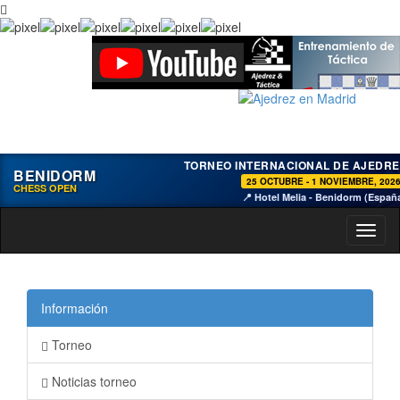
TORNEO INTERNACIONAL DE AJEDRE
BENIDORM
25 OCTUBRE - 1 NOVIEMBRE, 202
CHESS OPEN
📍 Hotel Melia - Benidorm (Españ
Toggl
naviga
Información
Torneo
Noticias torneo