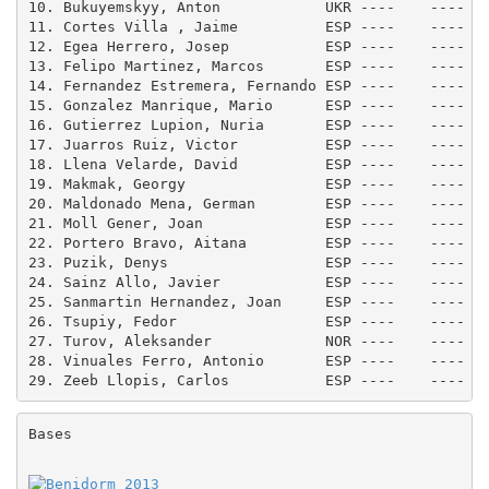
10. Bukuyemskyy, Anton            UKR ----    ---- VA
11. Cortes Villa , Jaime          ESP ----    ---- AN
12. Egea Herrero, Josep           ESP ----    ---- VA
13. Felipo Martinez, Marcos       ESP ----    ---- RI
14. Fernandez Estremera, Fernando ESP ----    ---- MA
15. Gonzalez Manrique, Mario      ESP ----    ---- CT
16. Gutierrez Lupion, Nuria       ESP ----    ---- AN
17. Juarros Ruiz, Victor          ESP ----    ---- CT
18. Llena Velarde, David          ESP ----    ---- AN
19. Makmak, Georgy                ESP ----    ---- VA
20. Maldonado Mena, German        ESP ----    ---- AN
21. Moll Gener, Joan              ESP ----    ---- BA
22. Portero Bravo, Aitana         ESP ----    ---- AN
23. Puzik, Denys                  ESP ----    ---- VA
24. Sainz Allo, Javier            ESP ----    ---- RI
25. Sanmartin Hernandez, Joan     ESP ----    ---- MU
26. Tsupiy, Fedor                 ESP ----    ---- VA
27. Turov, Aleksander             NOR ----    ----

28. Vinuales Ferro, Antonio       ESP ----    ---- AR
Bases