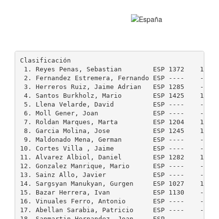
Clasificación

 1. Reyes Penas, Sebastian        ESP 1372    1421
 2. Fernandez Estremera, Fernando ESP ----    ----
 3. Herreros Ruiz, Jaime Adrian   ESP 1285    ----
 4. Santos Burkholz, Mario        ESP 1425    1468
 5. Llena Velarde, David          ESP ----    ----
 6. Moll Gener, Joan              ESP ----    ----
 7. Roldan Marques, Marta         ESP 1204    1202
 8. Garcia Molina, Jose           ESP 1245    1179
 9. Maldonado Mena, German        ESP ----    ----
10. Cortes Villa , Jaime          ESP ----    ----
11. Alvarez Albiol, Daniel        ESP 1282    1282
12. Gonzalez Manrique, Mario      ESP ----    ----
13. Sainz Allo, Javier            ESP ----    ----
14. Sargsyan Manukyan, Gurgen     ESP 1027    1058
15. Bazar Herrera, Ivan           ESP 1130    ----
16. Vinuales Ferro, Antonio       ESP ----    ----
17. Abellan Sarabia, Patricio     ESP ----    ----
18. Sanmartin Hernandez, Joan     ESP ----    ----