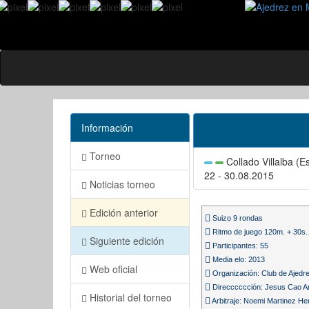
Información
Torneo
Collado Villalba (
22 - 30.08.2015
Noticias torneo
Edición anterior
Suizo 9 rondas
Ritmo de juego 120m. + 30s.
Siguiente edición
Participantes: 55
Media elo: 2013
Web oficial
Organización: Club de Ajedrez
Direcccccción: Jesus Cao Ar
Historial del torneo
Arbitraje: Noemi Martinez H