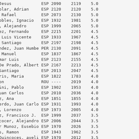
Jesus            ESP 2090    2119    5.0

olar, Adrian     ESP 2120    2120    5.0

 Rafael          ESP 2073    2130    5.0

obles, Ignacio   ESP 1932    1981    5.0

, Alejandro      ESP 1999    2065    5.0

ez, Fernando     ESP 2215    2201    4.5

 Luis Vicente    ESP 1933    1967    4.5

 Santiago        ESP 2197    2198    4.5

ndez, Juan Humbe PER 2130    2091    4.5

 Manuel          ESP 1837    1867    4.5

mar Luis         ESP 2123    2155    4.5

De Prado, Albert ESP 2167    2213    4.5

Santiago         ESP 2013    2047    4.5

ris, Maria       ESP 1822    1783    4.0

on               ROU ----    2019    4.0

ini, Pablo       ESP 1902    1953    4.0

uan Carlos       ESP 2010    2036    4.0

z, Ana           ESP 1851    1855    4.0

erdo, Juan Carlo ESP 1931    1993    4.0

, Lorenzo        ESP 1973    2005    4.0

z, Francisco J.  ESP 1999    2037    3.5

cocer, Alejandro ESP 2006    2044    3.5

r Munoz, Eusebio ESP 1970    2026    3.5

s, Ramon         ESP 1943    1962    3.5

Quincoces, aveli ESP 1970    2012    3.5
