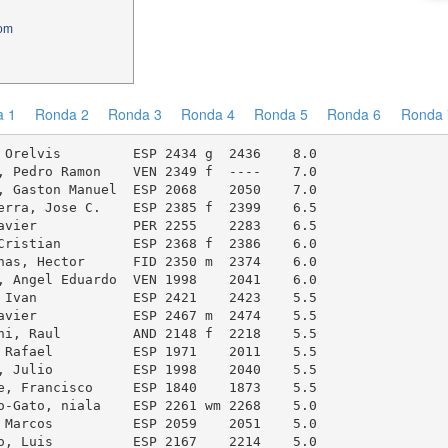
com
a 1
Ronda 2
Ronda 3
Ronda 4
Ronda 5
Ronda 6
Ronda 
 Orelvis         ESP 2434 g  2436    8.0

, Pedro Ramon    VEN 2349 f  ----    7.0

, Gaston Manuel  ESP 2068    2050    7.0

erra, Jose C.    ESP 2385 f  2399    6.5

avier            PER 2255    2283    6.5

Cristian         ESP 2368 f  2386    6.0

nas, Hector      FID 2350 m  2374    6.0

, Angel Eduardo  VEN 1998    2041    6.0

 Ivan            ESP 2421    2423    5.5

avier            ESP 2467 m  2474    5.5

hi, Raul         AND 2148 f  2218    5.5

 Rafael          ESP 1971    2011    5.5

, Julio          ESP 1998    2040    5.5

e, Francisco     ESP 1840    1873    5.5

o-Gato, niala    ESP 2261 wm 2268    5.0

 Marcos          ESP 2059    2051    5.0

o, Luis          ESP 2167    2214    5.0
