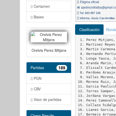
Página oficial
Certamen
ajedrezvillalba@gmail.
Tel: 663 987 106
Bases
Informa: Jesús Cao Armillas
Clasificación
Rond
 1. Perez Mitjans,
 2. Martinez Reyes
 3. Martin Carmona
Orelvis Perez Mitjans
 4. Hernando Perti
 5. Longa Yauca, J
 6. Aranda Marin, 
189
Partidas
 7. Elissalt Carde
 8. Perdomo Araujo
 9. Valles Moreno,
PGN
10. Moreno Ruiz, J
11. Garcia Paolicc
CBV
12. Torres Samper,
13. Jordana Vargas
Visor de partidas
14. Perez Camesell
15. Collazo hidalg
16. Lianes Garcia,
17. Bermejo Arrueg
Chess Results