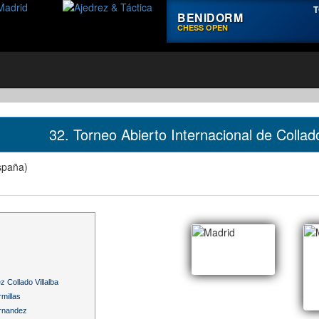
T
BENIDORM
CHESS OPEN
32. Torneo Abierto Internacional de Collad
España)
 Collado Villalba
millas
ernandez