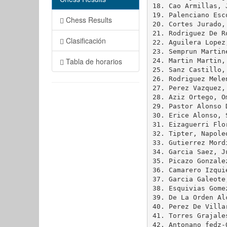
18. Cao Armillas, 
19. Palenciano Esc
Chess Results
20. Cortes Jurado,
21. Rodriguez De R
Clasificación
22. Aguilera Lopez
23. Semprun Martin
Tabla de horarios
24. Martin Martin,
25. Sanz Castillo,
26. Rodriguez Mele
27. Perez Vazquez,
28. Aziz Ortego, O
29. Pastor Alonso 
30. Erice Alonso, 
31. Eizaguerri Flo
32. Tipter, Napole
33. Gutierrez Mord
34. Garcia Saez, J
35. Picazo Gonzale
36. Camarero Izqui
37. Garcia Galeote
38. Esquivias Gome
39. De La Orden Al
40. Perez De Villa
41. Torres Grajale
42. Antonano fedz-