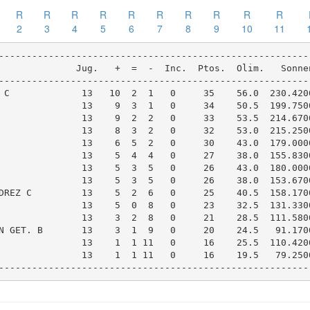
R
R
R
R
R
R
R
R
R
R
2
3
4
5
6
7
8
9
10
11
---------------------------------------------------------
              Jug.   +  =  -  Inc.  Ptos.  Olim.   Sonnen
---------------------------------------------------------
 C             13   10  2  1   0     35    56.0  230.4200
               13    9  3  1   0     34    50.5  199.7500
               13    9  2  2   0     33    53.5  214.6700
               13    8  3  2   0     32    53.0  215.2500
               13    6  5  2   0     30    43.0  179.0000
               13    5  4  4   0     27    38.0  155.8300
               13    5  3  5   0     26    43.0  180.0000
               13    5  3  5   0     26    38.0  153.6700
DREZ C         13    5  2  6   0     25    40.5  158.1700
               13    5  0  8   0     23    32.5  131.3300
               13    3  2  8   0     21    28.5  111.5800
N GET. B       13    3  1  9   0     20    24.5   91.1700
               13    1  1 11   0     16    25.5  110.4200
               13    1  1 11   0     16    19.5   79.2500