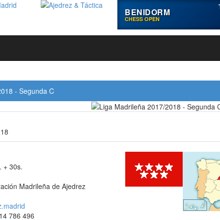
BENIDORM
CHESS OPEN
2018 - Segunda C
018
 + 30s.
ación Madrileña de Ajedrez
z.madrid
914 786 496