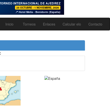
♞
TORNEO INTERNACIONAL DE AJEDREZ
25 OCTUBRE - 1 NOVIEMBRE, 2026
📍 Hotel Melia - Benidorm (España)
Inicio
Torneos
Enlaces
Calcular elo
Contacto