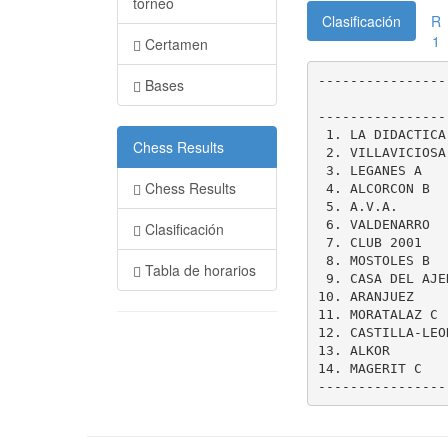
torneo
Clasificación
R
1
Certamen
----------------
Bases
                
----------------
 1. LA DIDACTICA
Chess Results
 2. VILLAVICIOSA
 3. LEGANES A   
Chess Results
 4. ALCORCON B  
 5. A.V.A.      
 6. VALDENARRO  
Clasificación
 7. CLUB 2001   
 8. MOSTOLES B  
Tabla de horarios
 9. CASA DEL AJE
10. ARANJUEZ    
11. MORATALAZ C 
12. CASTILLA-LEO
13. ALKOR       
14. MAGERIT C   