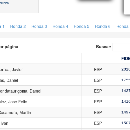
erreiro
a 1
Ronda 2
Ronda 3
Ronda 4
Ronda 5
Ronda 6
Ronda 
or página
Buscar:
FID
rrea, Javier
ESP
201
as, Daniel
ESP
175
ndataurigoitia, Daniel
ESP
143
lez, Jose Felix
ESP
141
Rocamora, Martin
ESP
149
 Ivan
ESP
150