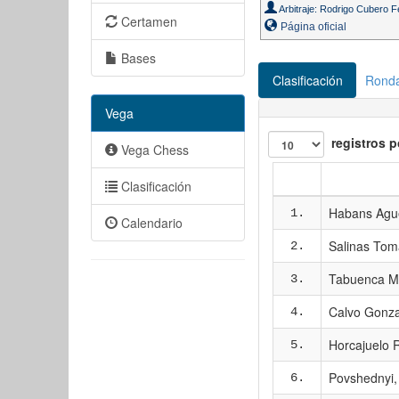
Arbitraje: Rodrigo Cubero F
Certamen
Página oficial
Bases
Clasificación
Rond
Vega
registros p
Vega Chess
Clasificación
Habans Ague
1.
Calendario
Salinas Tom
2.
Tabuenca Me
3.
Calvo Gonza
4.
Horcajuelo 
5.
Povshednyi,
6.