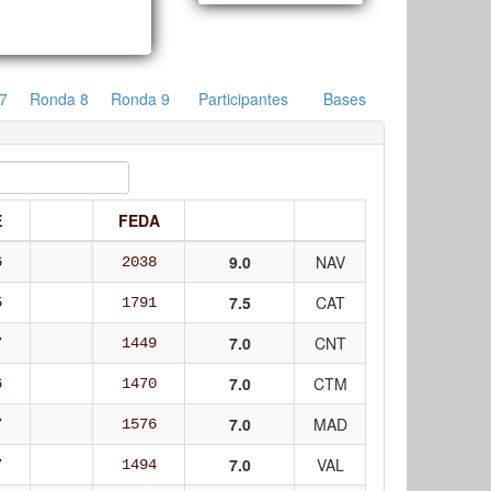
7
Ronda 8
Ronda 9
Participantes
Bases
E
FEDA
9.0
NAV
6
2038
7.5
CAT
5
1791
7.0
CNT
7
1449
7.0
CTM
6
1470
7.0
MAD
7
1576
7.0
VAL
7
1494