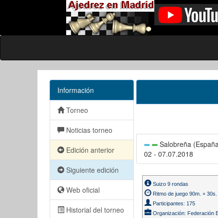
Información
Torneo
Noticias torneo
Salobreña (Españ
Edición anterior
02 - 07.07.2018
Siguiente edición
Suizo 9 rondas
Web oficial
Ritmo de juego 90m. + 30s.
Participantes: 175
Historial del torneo
Organización: Federación E