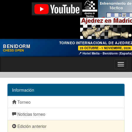
TORNEO INTERNACIONAL DE AJEDRE
BENIDORM
25 OCTUBRE - 1 NOVIEMBRE, 2026
CHESS OPEN
📍 Hotel Melia - Benidorm (España
Toggl
naviga
Información
Torneo
Noticias torneo
Edición anterior