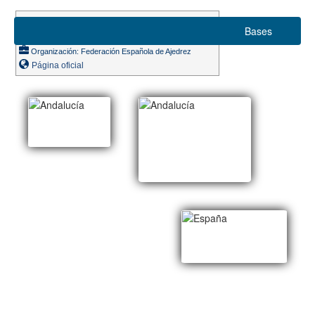
Suizo 9 rondas
Bases
Ritmo de juego 90m. + 30s.
Organización: Federación Española de Ajedrez
Página oficial