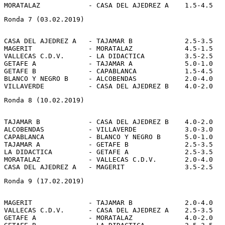
Ronda 7 (03.02.2019)
CASA DEL AJEDREZ A   - TAJAMAR B             2.5-3.5

MAGERIT              - MORATALAZ             4.5-1.5

VALLECAS C.D.V.      - LA DIDACTICA          3.5-2.5

GETAFE A             - TAJAMAR A             5.0-1.0

GETAFE B             - CAPABLANCA            1.5-4.5

BLANCO Y NEGRO B     - ALCOBENDAS            2.0-4.0

Ronda 8 (10.02.2019)
TAJAMAR B            - CASA DEL AJEDREZ B    4.0-2.0

ALCOBENDAS           - VILLAVERDE            3.0-3.0

CAPABLANCA           - BLANCO Y NEGRO B      5.0-1.0

TAJAMAR A            - GETAFE B              2.5-3.5

LA DIDACTICA         - GETAFE A              2.5-3.5

MORATALAZ            - VALLECAS C.D.V.       2.0-4.0

Ronda 9 (17.02.2019)
MAGERIT              - TAJAMAR B             2.0-4.0

VALLECAS C.D.V.      - CASA DEL AJEDREZ A    2.5-3.5

GETAFE A             - MORATALAZ             4.0-2.0
