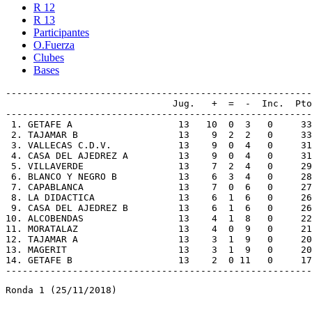
R 12
R 13
Participantes
O.Fuerza
Clubes
Bases
-------------------------------------------------------
                              Jug.   +  =  -  Inc.  Pto
-------------------------------------------------------
 1. GETAFE A                   13   10  0  3   0     33
 2. TAJAMAR B                  13    9  2  2   0     33
 3. VALLECAS C.D.V.            13    9  0  4   0     31
 4. CASA DEL AJEDREZ A         13    9  0  4   0     31
 5. VILLAVERDE                 13    7  2  4   0     29
 6. BLANCO Y NEGRO B           13    6  3  4   0     28
 7. CAPABLANCA                 13    7  0  6   0     27
 8. LA DIDACTICA               13    6  1  6   0     26
 9. CASA DEL AJEDREZ B         13    6  1  6   0     26
10. ALCOBENDAS                 13    4  1  8   0     22
11. MORATALAZ                  13    4  0  9   0     21
12. TAJAMAR A                  13    3  1  9   0     20
13. MAGERIT                    13    3  1  9   0     20
14. GETAFE B                   13    2  0 11   0     17
Ronda 1 (25/11/2018)