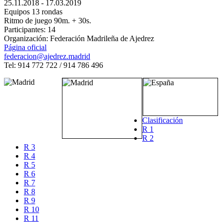
25.11.2018 - 17.03.2019
Equipos 13 rondas
Ritmo de juego 90m. + 30s.
Participantes: 14
Organización: Federación Madrileña de Ajedrez
Página oficial
federacion@ajedrez.madrid
Tel: 914 772 722 / 914 786 496
Clasificación
R 1
R 2
R 3
R 4
R 5
R 6
R 7
R 8
R 9
R 10
R 11