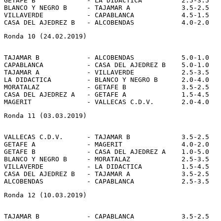
GETAFE B             - LA DIDACTICA          2.5-3.5

BLANCO Y NEGRO B     - TAJAMAR A             3.5-2.5

VILLAVERDE           - CAPABLANCA            4.5-1.5

Ronda 10 (24.02.2019)
TAJAMAR B            - ALCOBENDAS            5.0-1.0

CAPABLANCA           - CASA DEL AJEDREZ B    5.0-1.0

TAJAMAR A            - VILLAVERDE            2.5-3.5

LA DIDACTICA         - BLANCO Y NEGRO B      2.0-4.0

MORATALAZ            - GETAFE B              3.5-2.5

CASA DEL AJEDREZ A   - GETAFE A              1.5-4.5

Ronda 11 (03.03.2019)
VALLECAS C.D.V.      - TAJAMAR B             3.5-2.5

GETAFE A             - MAGERIT               4.0-2.0

GETAFE B             - CASA DEL AJEDREZ A    1.0-5.0

BLANCO Y NEGRO B     - MORATALAZ             2.5-3.5

VILLAVERDE           - LA DIDACTICA          1.5-4.5

CASA DEL AJEDREZ B   - TAJAMAR A             3.5-2.5

Ronda 12 (10.03.2019)
TAJAMAR B            - CAPABLANCA            3.5-2.5
