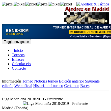
TORNEO INTERNACIONAL DE AJEDR
BENIDORM
25 OCTUBRE - 1 NOVIEMBRE, 20
CHESS OPEN
📍 Hotel Melia - Benidorm (Espa
Toggle navigation
Inicio
Torneos
Enlaces
Calcular elo
Contacto
Información
Torneo
Noticias torneo
Edición anterior
Siguiente
edición
Web oficial
Historial del torneo
Certamen
Bases
Liga Madrileña 2018/2019 - Preferente
Madrid (España)