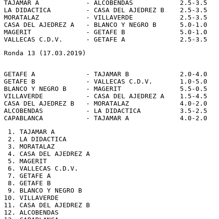
TAJAMAR A            - ALCOBENDAS            2.5-3.5

LA DIDACTICA         - CASA DEL AJEDREZ B    2.5-3.5

MORATALAZ            - VILLAVERDE            2.5-3.5

CASA DEL AJEDREZ A   - BLANCO Y NEGRO B      5.0-1.0

MAGERIT              - GETAFE B              5.0-1.0

Ronda 13 (17.03.2019)
GETAFE A             - TAJAMAR B             2.0-4.0

GETAFE B             - VALLECAS C.D.V.       1.0-5.0

BLANCO Y NEGRO B     - MAGERIT               5.5-0.5

VILLAVERDE           - CASA DEL AJEDREZ A    1.5-4.5

CASA DEL AJEDREZ B   - MORATALAZ             4.0-2.0

ALCOBENDAS           - LA DIDACTICA          3.5-2.5

 1. TAJAMAR A

 2. LA DIDACTICA

 3. MORATALAZ

 4. CASA DEL AJEDREZ A

 5. MAGERIT

 6. VALLECAS C.D.V.

 7. GETAFE A

 8. GETAFE B

 9. BLANCO Y NEGRO B

10. VILLAVERDE

11. CASA DEL AJEDREZ B

12. ALCOBENDAS
